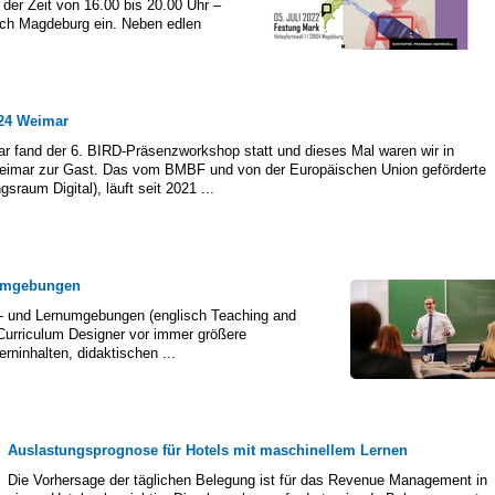
 der Zeit von 16.00 bis 20.00 Uhr –
nach Magdeburg ein. Neben edlen
24 Weimar
r fand der 6. BIRD-Präsenzworkshop statt und dieses Mal waren wir in
Weimar zur Gast. Das vom BMBF und von der Europäischen Union geförderte
sraum Digital), läuft seit 2021 ...
numgebungen
r- und Lernumgebungen (englisch Teaching and
 Curriculum Designer vor immer größere
ninhalten, didaktischen ...
Auslastungsprognose für Hotels mit maschinellem Lernen
Die Vorhersage der täglichen Belegung ist für das Revenue Management in