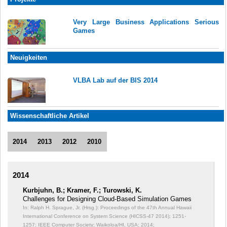
Very Large Business Applications Serious
Games
Neuigkeiten
VLBA Lab auf der BIS 2014
Wissenschaftliche Artikel
2014
2013
2012
2010
2014
Kurbjuhn, B.; Kramer, F.; Turowski, K.
Challenges for Designing Cloud-Based Simulation Games
In: Ralph H. Sprague, Jr. (Hrsg.): Proceedings of the 47th Annual Hawaii
International Conference on System Science (HICSS-47 2014);
1251-
1257; IEEE Computer Society; Waikoloa/HI, USA; 2014;