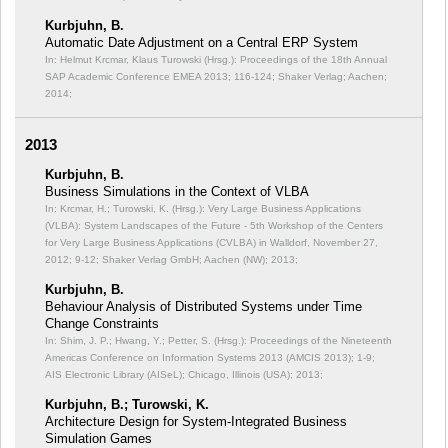
Kurbjuhn, B.
Automatic Date Adjustment on a Central ERP System
In: Helmut Krcmar, Klaus Turowski (Hrsg.): Proceedings of the 18th Annual
SAP Academic Conference EMEA 2013;
116-124; Shaker Verlag; Aachen;
2014;
2013
Kurbjuhn, B.
Business Simulations in the Context of VLBA
In: Krcmar, H.; Turowski, K. (Hrsg.): Very Large Business Applications
(VLBA): System Landscapes of the Future - 5th Workshop of the Centers
for Very Large Business Applications (CVLBA) in Walldorf, November 27,
2012;
9-12; Shaker Verlag GmbH; Aachen (NW); 2013;
Kurbjuhn, B.
Behaviour Analysis of Distributed Systems under Time
Change Constraints
In: Shim, J. P.; Hwang, Y.; Petter, S. (Hrsg.): Proceedings of the Nineteenth
Americas Conference on Information Systems 2013 (AMCIS 2013);
1-9;
AIS Electronic Library (AISeL); Chicago, Illinois (USA); 2013;
Kurbjuhn, B.; Turowski, K.
Architecture Design for System-Integrated Business
Simulation Games