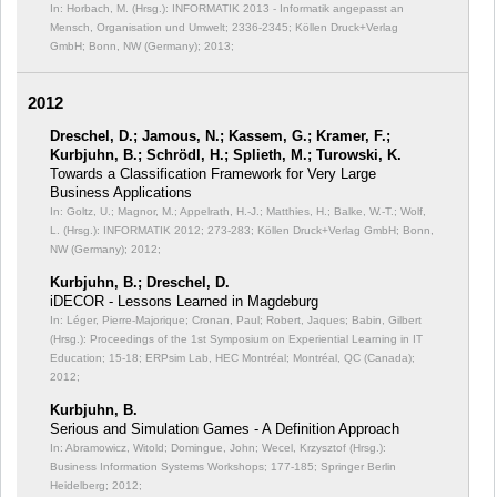
In: Horbach, M. (Hrsg.): INFORMATIK 2013 - Informatik angepasst an
Mensch, Organisation und Umwelt;
2336-2345; Köllen Druck+Verlag
GmbH; Bonn, NW (Germany); 2013;
2012
Dreschel, D.; Jamous, N.; Kassem, G.; Kramer, F.;
Kurbjuhn, B.; Schrödl, H.; Splieth, M.; Turowski, K.
Towards a Classification Framework for Very Large
Business Applications
In: Goltz, U.; Magnor, M.; Appelrath, H.-J.; Matthies, H.; Balke, W.-T.; Wolf,
L. (Hrsg.): INFORMATIK 2012;
273-283; Köllen Druck+Verlag GmbH; Bonn,
NW (Germany); 2012;
Kurbjuhn, B.; Dreschel, D.
iDECOR - Lessons Learned in Magdeburg
In: Léger, Pierre-Majorique; Cronan, Paul; Robert, Jaques; Babin, Gilbert
(Hrsg.): Proceedings of the 1st Symposium on Experiential Learning in IT
Education;
15-18; ERPsim Lab, HEC Montréal; Montréal, QC (Canada);
2012;
Kurbjuhn, B.
Serious and Simulation Games - A Definition Approach
In: Abramowicz, Witold; Domingue, John; Wecel, Krzysztof (Hrsg.):
Business Information Systems Workshops;
177-185; Springer Berlin
Heidelberg; 2012;