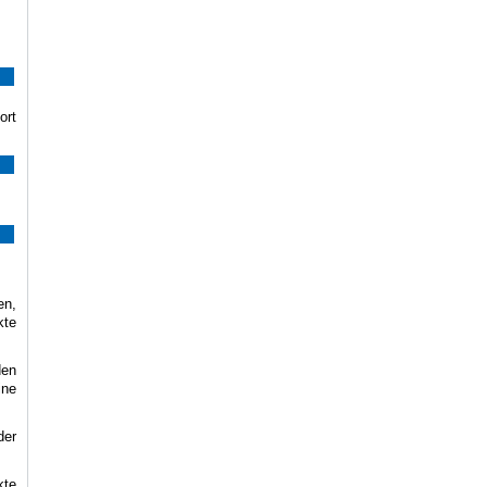
ort
en,
kte
den
ine
der
kte