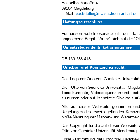
Hasselbachstraße 4
39104 Magdeburg
E-Mail:
poststelle@mw.sachsen-anhalt.de
Haftungsausschluss
Für diesen web-Infoservice gilt der Haf
angegebene Begriff "Autor" sich auf die "O
Umsatzsteueridentifikationsnummer
DE 139 238 413
Urheber- und Kennzeichenrecht:
Das Logo der Otto-von-Guericke-Universität
Die Otto-von-Guericke-Universität Magd
Tondokumente, Videosequenzen und Texte (
zu nutzen oder auf lizenzfreie Objekte zurü
Alle auf dieser Webseite genannten und
Regelungen des jeweils geltenden Kennzei
bloße Nennung der Marken- und Warenzeiche
Das Copyright für die auf dieser Webseite 
Otto-von-Guericke-Universität Magdeburg.
Ohne Zustimmung der Otto-von-Guericke-Uni