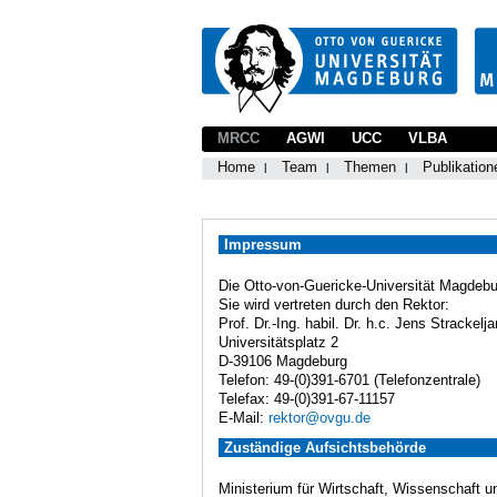
MRCC
AGWI
UCC
VLBA
Home
Team
Themen
Publikation
Impressum
Die Otto-von-Guericke-Universität Magdebur
Sie wird vertreten durch den Rektor:
Prof. Dr.-Ing. habil. Dr. h.c. Jens Strackelja
Universitätsplatz 2
D-39106 Magdeburg
Telefon: 49-(0)391-6701 (Telefonzentrale)
Telefax: 49-(0)391-67-11157
E-Mail:
rektor@ovgu.de
Zuständige Aufsichtsbehörde
Ministerium für Wirtschaft, Wissenschaft u