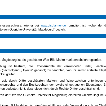
tungsausschluss, wie er bei
www.disclaimer.de
formuliert ist, wobei der d
tto-von-Guericke-Universität Magdeburg" bezieht.
 Magdeburg ist als geschützte Wort-Bild-Marke markenrechtlich registriert.
eburg ist bestrebt, die Urheberrechte der verwendeten Bilder, Graphik
nachfolgend „Objekte“ genannt) zu beachten, von ihr selbst erstellte Obje
ckzugreifen.
 ggf. durch Dritte geschützten Marken- und Warenzeichen unterliegen 
chenrechts und den Besitzrechten der jeweils eingetragenen Eigentümer. E
n bedeutet nicht, dass diese nicht durch Rechte Dritter geschützt sind.
von der Otto-von-Guericke-Universität Magdeburg erstellten Objekte liegt bei 
versität Magdeburg ist eine Vervielfältigung oder Verwendung solcher Obje