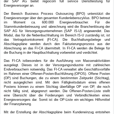
der SAP AG bietet regiocom full service Dienstleistung für
Energieversorger an.
Der Bereich Business Process Outsourcing (BPO) unterstützt die
Energieversorger über den gesamten Kundenlebenszyklus. BPO betreut
im Moment ca. 600.000 Energieverbraucher. Für die
Stammkundenbetreuung und -abrechnung wird die Branchenlösung der
SAP AG für Versorgungsunternehmen (SAP IS-U) angewendet. Das
Modul, das für die Nebenbuchhaltung im Bereich IS-U zuständig ist, ist
das Vertragskontokorrent (FI-CA). Die Buchhaltungsbelege und
Abschlagspläne werden durch den Fakturierungsprozess aus der
Abrechnung an das FI-CA übermittelt. In FI-CA werden die Belege für
die Buchung in der Hauptbuchhaltung vorbereitet und verdichtet.
Das FI-CA istbesonders für die Ausführung von Massenaktivitäten
ausgelegt. Dieses ist in der Versorgungsindustrie mit zahlreichen
Endverbrauchern notwendig. Das FI-CA verwaltet alle Geschäftsvorfälle
im Rahmen einer Offenen-Posten-Buchführung (OPOS). Offene Posten
(OP) sind Buchungen, die zu einem bestimmten Zeitpunkt (Stichtag),
nicht ausgeglichen sind. Mit dem Fälligkeitsdatum eines offenen
Postens können zu einem Stichtag überfällige OP von OP, die noch
nicht fällig sind, abgegrenzt werden. Die Offenen-Posten-Liste stellt
eine Übersicht über die Forderungen und Verbindlichkeiten eines
Energieversorgers dar. Somit ist die OP-Liste ein wichtiges Hilfsmittel
der Finanzplanung.
Mit der Erstellung der Abschlagspläne beim Kundeneinzug entstehen