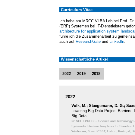
Curriculum Vitae
Ich habe am MRCC VLBA Lab bei Prof. Dr. 
(ERP) Systemen bei IT-Dienstleistern gefo
architecture for application system landsca
führe ich die Zusammenarbeit zu gemeinsam
auch auf
ResearchGate
und
LinkedIn
.
Wissenschaftliche Artikel
2022
2019
2018
2022
Volk, M.; Staegemann, D. G.; Saxe
Lowering Big Data Project Barriers:
Big Data
In: SCITEPRESS - Science and Technology Publ
System Architecture Templates for Standard 
Wijnhoven, Fons; ICSBT, Lisbon, Portugal,; 2