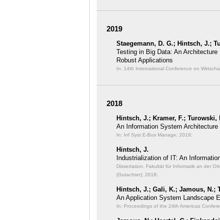
2019
Staegemann, D. G.; Hintsch, J.; T
Testing in Big Data: An Architecture
Robust Applications
In: 14th International Conference on Wirtscha
2018
Hintsch, J.; Kramer, F.; Turowski, 
An Information System Architecture f
In: Inf Syst E-Bus Manage;
2018;
Hintsch, J.
Industrialization of IT: An Informat
Dissertation. Fakultät für Informatik an der
(Gutachter); 2018;
Hintsch, J.; Gali, K.; Jamous, N.; 
An Application System Landscape 
In: Proceedings of the 24th Americas Confer