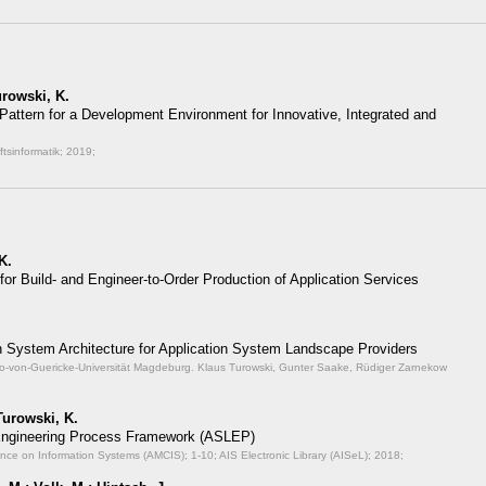
urowski, K.
 Pattern for a Development Environment for Innovative, Integrated and
ftsinformatik;
2019;
K.
or Build- and Engineer-to-Order Production of Application Services
ion System Architecture for Application System Landscape Providers
 Otto-von-Guericke-Universität Magdeburg. Klaus Turowski, Gunter Saake, Rüdiger Zarnekow
Turowski, K.
Engineering Process Framework (ASLEP)
ence on Information Systems (AMCIS);
1-10; AIS Electronic Library (AISeL); 2018;