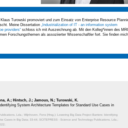
Klaus Turowski promoviert und zum Einsatz von Enterprise Resource Planni
rscht. Meine Dissertation
„Industrialization of IT - an information system
pe providers“
schloss ich mit Auszeichnung ab. Mit den Kolleg*innen des M
en Forschungsthemen als assoziierter Wissenschaftler fort. Sie finden mic
na, A.; Hintsch, J.; Jamous, N.; Turowski, K.
 Identifying System Architecture Templates for Standard Use Cases in
ications, Lda.; Wijnhoven, Fons (Hrsg.): Lowering Big Data Project Barriers: Identifying
Use Cases in Big Data;
33-44; SCITEPRESS - Science and Technology Publications, Lda.;
022;