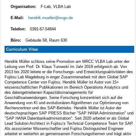
Organisation:
F-Lab, VLBA Lab
E-Mail:
hendrik.mueller@ovgu.de
Telefon:
0391-67-54844
Büro:
Gebäude 58, Raum 630
Curriculum Vitae
Hendrik Müller schloss seine Promotion am MRCC VLBA Lab unter der
Leitung von Prof. Dr. Klaus Turowski im Jahr 2019 erfolgreich ab. Von
2013 bis 2020 leitete er die Forschungs- und Entwicklungsaktivitäten des
Fujitsu Lab Magdeburg in enger Zusammenarbeit mit dem Global SAP
Competence Center von Fujitsu. Hendrik Müller ist Autor von 15+
wissenschaftlichen Publikationen im Bereich Operations Analytics und
des datengetriebenen Kapazitätsmanagements für
Geschäftsanwendungen. Seine Forschung konzentriert sich auf die
Anwendung von KI und evolutionären Algorithmen zur Optimierung von
Rechenzentren und des SAP-Betriebs. Hendrik Müller ist Autor der
deutschsprachigen SAP PRESS Bücher "SAP HANA Administration" und
"SAP HANA Datenbankadministration". Seit 2020 arbeitet er als Global
Lead Solution Architect in Fujitsu‘s Technical Competence Team für SAP.
Als assoziierter Wissenschaftler und Fujitsu Distinguished Engineer
arbeitet er weiterhin an gemeinsamen Forschungsthemen und trägt aktiv