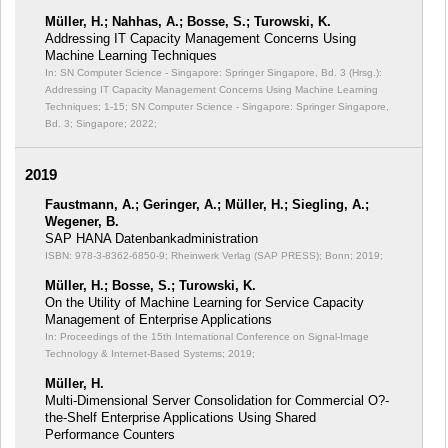
Müller, H.; Nahhas, A.; Bosse, S.; Turowski, K.
Addressing IT Capacity Management Concerns Using
Machine Learning Techniques
In: SN Computer Science - Singapore: Springer Singapore, Bd. 3 (Hrsg.):
Addressing IT Capacity Management Concerns Using Machine Learning
Techniques;
1-15; SN Computer Science - Singapore: Springer Singapore,
Bd. 3; Singapore; 2022;
2019
Faustmann, A.; Geringer, A.; Müller, H.; Siegling, A.;
Wegener, B.
SAP HANA Datenbankadministration
ISBN: 978-3-8362-6850-9; Rheinwerk Verlag (SAP PRESS); Bonn; 2019;
Müller, H.; Bosse, S.; Turowski, K.
On the Utility of Machine Learning for Service Capacity
Management of Enterprise Applications
In: Proceedings of the 15th International Conference on Signal-Image
Technology & Internet-Based Systems;
2019;
Müller, H.
Multi-Dimensional Server Consolidation for Commercial O?-
the-Shelf Enterprise Applications Using Shared
Performance Counters