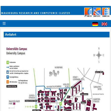
☰
Anfahrt