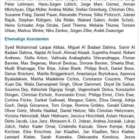
Peter Lehmann, Hans-Jürgen Lüttich, Jorge Marx Gómez, Arman
Mkrtchyan, Olga Müller, Andrea Müller, Stefan Osterburg, Christian Otto,
Susanne Patig, Daniel Pauer, Alexander Pinnow, Silke Prötzsch, Jubran
Rajub, Stephan Rüttgers, Uta Röder, Waleed Salem, André Scholz,
Heino Schrader, Anja Strube, Gerd Thieme, Melanie Thurow, Torsten
Urban, Markus Winter, Niko Zenker, Jürgen Ziller, André Zwanziger
Ehemalige Assistenten
Syed Muhammad Laique Abbas, Miguel Al Badawi Dahma, Samir Al
Badawi Dahma, Najdat Al-Soufi, Ahmad Alwadi, Supretha Anand, Robert
Andrews, Stella Anton, Vathsala Arabaghatta Shivarudrappa, Florian
Bannier, Max Begenau, Marcel Beskau, Simone Bexten, Shweta Bhat,
Mudit Bhatnagar, Elie Bitar, Julian Blank, Philipp Bock, Daniel Bose,
Darius Brückers, Marilla Brüggenkoch, Anastasiya Brytsikava, Apoorva
Byaladakere, Martha Madeleine Cichos, Constanze Couzens, Pham
Xuan Dai, Walia Damanpreet Singh, Oliver Dammert, Doyel De Sarkar,
Sourima Dey, Abhishek Digvijay Singh, Vegenshanti Dsilva, Konstantin
Düngen, Christian Elzholz, Konstantin Ernst, Philipp Ernst, Chris Ewe,
Corinna Fricke, Sanket Gaikwad, Margaux Gatrio, Elisa Georgi, Adrija
Gosh, Darija Grisanova, Tom Grope, Romina Gröbke, Gerald Gärtner,
Oliver Görtz, Mirella Haddad, Daniel Heitzer, Nils Christian Heitzmann,
Victoria Helmstädt, Mark Hildmann, Jessica Hirschfeld, Aslam Hossain,
Dörte Jacobi, Lisa Janz, Motasem A. O. Jobran, Andrea Jozwiak, Lukas
Jülich, Hafez Kader Omar, Cinderella Kassab, Steve Kempe, Kolja
Kirchner, Eike Kirschner, Jan Klaaßen, Jan Klaaßen, Nico Klaiber,
Leonard Kleber, Sarah Koeneke, Oleksandra Korolova, Jesse