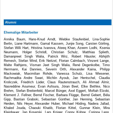
Alumni
Ehemalige Mitarbeiter
Annika Baum, Hans-Knud Arndt, Wiebke Staufenbiel, Lina-Sophie
Berlin, Liane Hartmann, Gamal Kassem, Junjie Song, Carsten Görling,
Stefan Willi Hart, Hristina Ivanova, Ateeq Khan, Azeem Lodhi, Ksenia
Neumann, Holger Schrödl, Christian Schulz, Matthias Splieth,
Damanpreet Singh Walia, Patrick Wirz, Robert Häusler, Abhijith
Remesh, Stefan Wind, Erik Neitzel, Florian Calmbach, Vinzent Lange,
Malte Rathjens, Visman Jeet Singh Walia, René Degenkolbe, Timo
Herrmann, Kai Dannies, Severin Orth, Alexander Kaina, Philipp
Mackowiak, Maximilian Rohde, Vanessa Schulz, Lisa Wiesener,
Rachmadita Andre Swari, Michlin Ayoub, Jan Hentschel, Claudia
Kroliczek, Friedrich Lüder, Claus Rautenstrauch, Ali Ahmad Almir,
Nasreddine Aoumeur, Evan Asfoura, Jöran Beel, Elke Bethke, Nico
Brehm, Stefan Breitenfeld, Marcel Bünger, Axel Eggert, Moftah Elzobi,
Klement J. Fellner, Bernd Fischer, Barbara Flügge, Bernd Gebert, Béla
Gipp, Bastian Grabski, Sebastian Günther, Jan Henning, Sebastian
Herden, Nils Heyer, Alexander Huber, Michael Höding, Nadera Jallad,
Khaled Jouda, Chaouki Khatib, Florian Kittel, Gunnar Klein, Mira
Kleinbauer, Jan Koserski, Lars Krüger, Conny Kühne, Corinna Lang,