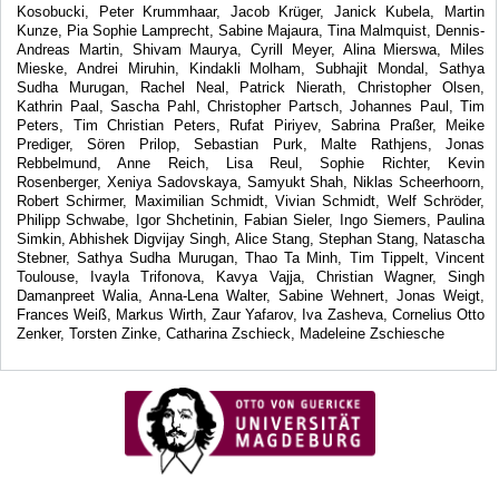
Kosobucki, Peter Krummhaar, Jacob Krüger, Janick Kubela, Martin
Kunze, Pia Sophie Lamprecht, Sabine Majaura, Tina Malmquist, Dennis-
Andreas Martin, Shivam Maurya, Cyrill Meyer, Alina Mierswa, Miles
Mieske, Andrei Miruhin, Kindakli Molham, Subhajit Mondal, Sathya
Sudha Murugan, Rachel Neal, Patrick Nierath, Christopher Olsen,
Kathrin Paal, Sascha Pahl, Christopher Partsch, Johannes Paul, Tim
Peters, Tim Christian Peters, Rufat Piriyev, Sabrina Praßer, Meike
Prediger, Sören Prilop, Sebastian Purk, Malte Rathjens, Jonas
Rebbelmund, Anne Reich, Lisa Reul, Sophie Richter, Kevin
Rosenberger, Xeniya Sadovskaya, Samyukt Shah, Niklas Scheerhoorn,
Robert Schirmer, Maximilian Schmidt, Vivian Schmidt, Welf Schröder,
Philipp Schwabe, Igor Shchetinin, Fabian Sieler, Ingo Siemers, Paulina
Simkin, Abhishek Digvijay Singh, Alice Stang, Stephan Stang, Natascha
Stebner, Sathya Sudha Murugan, Thao Ta Minh, Tim Tippelt, Vincent
Toulouse, Ivayla Trifonova, Kavya Vajja, Christian Wagner, Singh
Damanpreet Walia, Anna-Lena Walter, Sabine Wehnert, Jonas Weigt,
Frances Weiß, Markus Wirth, Zaur Yafarov, Iva Zasheva, Cornelius Otto
Zenker, Torsten Zinke, Catharina Zschieck, Madeleine Zschiesche