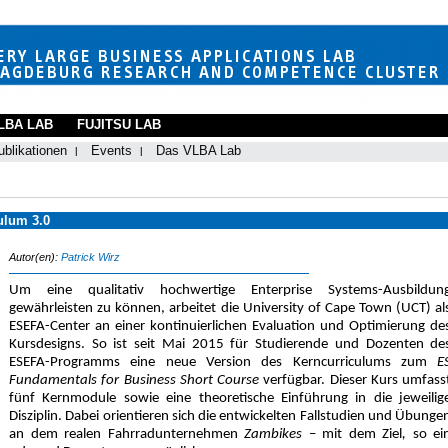
LBA LAB
FUJITSU LAB
ublikationen
Events
Das VLBA Lab
ulum 3.0
Autor(en):
Patrick Wirz
Um eine qualitativ hochwertige Enterprise Systems-Ausbildun
gewährleisten zu können, arbeitet die University of Cape Town (UCT) al
ESEFA-Center an einer kontinuierlichen Evaluation und Optimierung de
Kursdesigns. So ist seit Mai 2015 für Studierende und Dozenten de
ESEFA-Programms eine neue Version des Kerncurriculums zum
E
Fundamentals for Business Short Course
verfügbar. Dieser Kurs umfass
fünf Kernmodule sowie eine theoretische Einführung in die jeweilig
Disziplin. Dabei orientieren sich die entwickelten Fallstudien und Übunge
an dem realen Fahrradunternehmen
Zambikes
– mit dem Ziel
,
so
ei