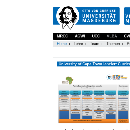
MRCC
AGWI
UCC
VLBA
CV
Home
Lehre
Team
Themen
P
University of Cape Town lanciert Curric