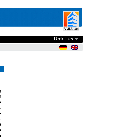
Direktlinks
g
s
s
s
S
t
e
n
n