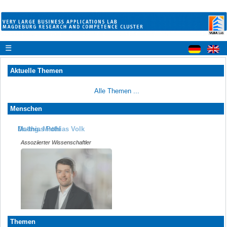
☰
Aktuelle Themen
Alle Themen ...
Menschen
Dr.-Ing. Matthias Volk
Matthias Pohl
Assoziierter Wissenschaftler
Assoziierter Wissenschaftler
Themen