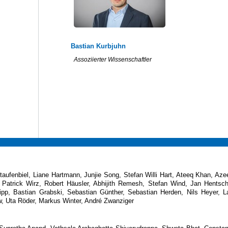
Bastian Kurbjuhn
Assoziierter Wissenschaftler
ufenbiel, Liane Hartmann, Junjie Song, Stefan Willi Hart, Ateeq Khan, Az
, Patrick Wirz, Robert Häusler, Abhijith Remesh, Stefan Wind, Jan Hentsch
pp, Bastian Grabski, Sebastian Günther, Sebastian Herden, Nils Heyer, L
w, Uta Röder, Markus Winter, André Zwanziger