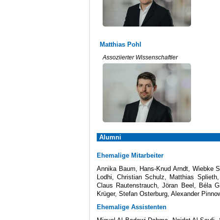
Matthias Pohl
Assoziierter Wissenschaftler
Alumni
Ehemalige Mitarbeiter
Annika Baum, Hans-Knud Arndt, Wiebke Sta
Lodhi, Christian Schulz, Matthias Splieth
Claus Rautenstrauch, Jöran Beel, Béla Gi
Krüger, Stefan Osterburg, Alexander Pinno
Ehemalige Assistenten