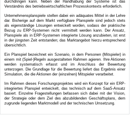
durchdringen kann. Neben der Handhabung der Systeme ist das
Verständnis des betriebswirtschaftlichen Prozesskontexts erforderlich.
Unternehmensplanspiele stellen dabei ein adäquates Mittel in der Lehre
dar. Bisherige auf dem Markt verfügbare Planspiele sind jedoch stets
als eigenständige Lösungen entwickelt worden, sodass der praktische
Bezug zu ERP-Systemen nicht vermittelt werden kann. Der Ansatz,
Planspiele als in ERP-Systemen integrierte Lösung anzubieten, ist erst
in der jüngsten Zeit entstanden; das Marktangebot hierzu entsprechend
übersichtlich.
Ein Planspiel bezeichnet ein Szenario, in dem Personen (Mitspieler) in
einem mit (Spiel-)Regeln ausgestalteten Rahmen agieren. Ihre Aktionen
werden systematisch erfasst und im Anschluss der Bewertung
unterzogen. Die Grundlage für die Bewertung liefert das Ergebnis einer
Simulation, die die Aktionen der (einzelnen) Mitspieler verarbeitet.
Im Rahmen dieses Forschungsprojektes wird ein Konzept für ein ERP-
integriertes Planspiel entwickelt, das technisch auf dem SaaS-Ansatz
basiert. Einzelne Fragestellungen befassen sich dabei mit der Vision,
der Strategie oder dem Ziel des abzubildenden Geschäftsplans, dem
zugrunde liegenden Marktmodell und der technischen Umsetzung.