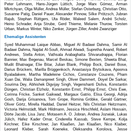
Peter Lehmann, Hans-Jürgen Lüttich, Jorge Marx Gómez, Arman
Mkrtchyan, Olga Müller, Andrea Müller, Stefan Osterburg, Christian Otto,
Susanne Patig, Daniel Pauer, Alexander Pinnow, Silke Prötzsch, Jubran
Rajub, Stephan Rüttgers, Uta Röder, Waleed Salem, André Scholz,
Heino Schrader, Anja Strube, Gerd Thieme, Melanie Thurow, Torsten
Urban, Markus Winter, Niko Zenker, Jürgen Ziller, André Zwanziger
Ehemalige Assistenten
Syed Muhammad Laique Abbas, Miguel Al Badawi Dahma, Samir Al
Badawi Dahma, Najdat Al-Soufi, Ahmad Alwadi, Supretha Anand, Robert
Andrews, Stella Anton, Vathsala Arabaghatta Shivarudrappa, Florian
Bannier, Max Begenau, Marcel Beskau, Simone Bexten, Shweta Bhat,
Mudit Bhatnagar, Elie Bitar, Julian Blank, Philipp Bock, Daniel Bose,
Darius Brückers, Marilla Brüggenkoch, Anastasiya Brytsikava, Apoorva
Byaladakere, Martha Madeleine Cichos, Constanze Couzens, Pham
Xuan Dai, Walia Damanpreet Singh, Oliver Dammert, Doyel De Sarkar,
Sourima Dey, Abhishek Digvijay Singh, Vegenshanti Dsilva, Konstantin
Düngen, Christian Elzholz, Konstantin Ernst, Philipp Ernst, Chris Ewe,
Corinna Fricke, Sanket Gaikwad, Margaux Gatrio, Elisa Georgi, Adrija
Gosh, Darija Grisanova, Tom Grope, Romina Gröbke, Gerald Gärtner,
Oliver Görtz, Mirella Haddad, Daniel Heitzer, Nils Christian Heitzmann,
Victoria Helmstädt, Mark Hildmann, Jessica Hirschfeld, Aslam Hossain,
Dörte Jacobi, Lisa Janz, Motasem A. O. Jobran, Andrea Jozwiak, Lukas
Jülich, Hafez Kader Omar, Cinderella Kassab, Steve Kempe, Kolja
Kirchner, Eike Kirschner, Jan Klaaßen, Jan Klaaßen, Nico Klaiber,
Leonard Kleber, Sarah Koeneke, Oleksandra Korolova, Jesse