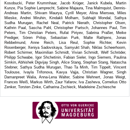
Kosobucki, Peter Krummhaar, Jacob Krüger, Janick Kubela, Martin
Kunze, Pia Sophie Lamprecht, Sabine Majaura, Tina Malmquist, Dennis-
Andreas Martin, Shivam Maurya, Cyrill Meyer, Alina Mierswa, Miles
Mieske, Andrei Miruhin, Kindakli Molham, Subhajit Mondal, Sathya
Sudha Murugan, Rachel Neal, Patrick Nierath, Christopher Olsen,
Kathrin Paal, Sascha Pahl, Christopher Partsch, Johannes Paul, Tim
Peters, Tim Christian Peters, Rufat Piriyev, Sabrina Praßer, Meike
Prediger, Sören Prilop, Sebastian Purk, Malte Rathjens, Jonas
Rebbelmund, Anne Reich, Lisa Reul, Sophie Richter, Kevin
Rosenberger, Xeniya Sadovskaya, Samyukt Shah, Niklas Scheerhoorn,
Robert Schirmer, Maximilian Schmidt, Vivian Schmidt, Welf Schröder,
Philipp Schwabe, Igor Shchetinin, Fabian Sieler, Ingo Siemers, Paulina
Simkin, Abhishek Digvijay Singh, Alice Stang, Stephan Stang, Natascha
Stebner, Sathya Sudha Murugan, Thao Ta Minh, Tim Tippelt, Vincent
Toulouse, Ivayla Trifonova, Kavya Vajja, Christian Wagner, Singh
Damanpreet Walia, Anna-Lena Walter, Sabine Wehnert, Jonas Weigt,
Frances Weiß, Markus Wirth, Zaur Yafarov, Iva Zasheva, Cornelius Otto
Zenker, Torsten Zinke, Catharina Zschieck, Madeleine Zschiesche