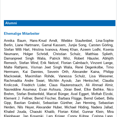
Alumni
Ehemalige Mitarbeiter
Annika Baum, Hans-Knud Arndt, Wiebke Staufenbiel, Lina-Sophie
Berlin, Liane Hartmann, Gamal Kassem, Junjie Song, Carsten Görling,
Stefan Willi Hart, Hristina Ivanova, Ateeq Khan, Azeem Lodhi, Ksenia
Neumann, Holger Schrödl, Christian Schulz, Matthias Splieth,
Damanpreet Singh Walia, Patrick Wirz, Robert Häusler, Abhijith
Remesh, Stefan Wind, Erik Neitzel, Florian Calmbach, Vinzent Lange,
Malte Rathjens, Visman Jeet Singh Walia, René Degenkolbe, Timo
Herrmann, Kai Dannies, Severin Orth, Alexander Kaina, Philipp
Mackowiak, Maximilian Rohde, Vanessa Schulz, Lisa Wiesener,
Rachmadita Andre Swari, Michlin Ayoub, Jan Hentschel, Claudia
Kroliczek, Friedrich Lüder, Claus Rautenstrauch, Ali Ahmad Almir,
Nasreddine Aoumeur, Evan Asfoura, Jöran Beel, Elke Bethke, Nico
Brehm, Stefan Breitenfeld, Marcel Bünger, Axel Eggert, Moftah Elzobi,
Klement J. Fellner, Bernd Fischer, Barbara Flügge, Bernd Gebert, Béla
Gipp, Bastian Grabski, Sebastian Günther, Jan Henning, Sebastian
Herden, Nils Heyer, Alexander Huber, Michael Höding, Nadera Jallad,
Khaled Jouda, Chaouki Khatib, Florian Kittel, Gunnar Klein, Mira
Kleinbauer, Jan Koserski, Lars Krüger, Conny Kühne, Corinna Lang,