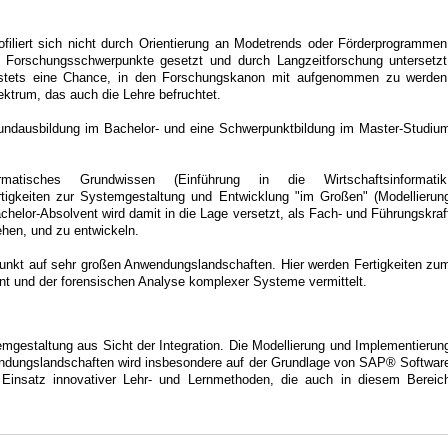
rofiliert sich nicht durch Orientierung an Modetrends oder Förderprogrammen
 Forschungsschwerpunkte gesetzt und durch Langzeitforschung untersetzt
tets eine Chance, in den Forschungskanon mit aufgenommen zu werden
ektrum, das auch die Lehre befruchtet.
Grundausbildung im Bachelor- und eine Schwerpunktbildung im Master-Studiu
matisches Grundwissen (Einführung in die Wirtschaftsinformatik
igkeiten zur Systemgestaltung und Entwicklung "im Großen" (Modellierun
helor-Absolvent wird damit in die Lage versetzt, als Fach- und Führungskraf
hen, und zu entwickeln.
punkt auf sehr großen Anwendungslandschaften. Hier werden Fertigkeiten zu
t und der forensischen Analyse komplexer Systeme vermittelt.
emgestaltung aus Sicht der Integration. Die Modellierung und Implementierun
wendungslandschaften wird insbesondere auf der Grundlage von SAP® Softwar
en Einsatz innovativer Lehr- und Lernmethoden, die auch in diesem Bereic