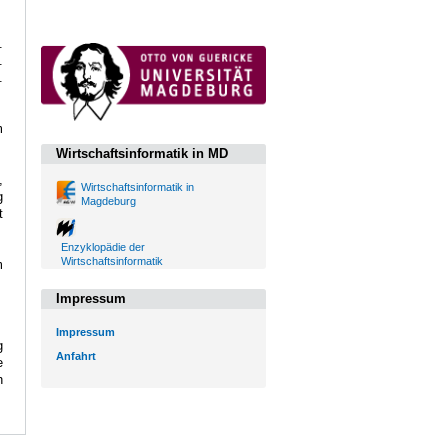
.
.
.
m
Wirtschaftsinformatik in MD
,
Wirtschaftsinformatik in
g
Magdeburg
t
Enzyklopädie der
Wirtschaftsinformatik
m
Impressum
Impressum
g
Anfahrt
e
h