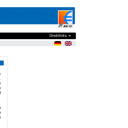
Direktlinks
s
.
r
r
f
u
n
i