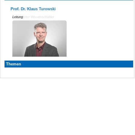
Prof. Dr. Klaus Turowski
Manuel Arens
Leitung
Assoziierter Wissenschaftler
Themen