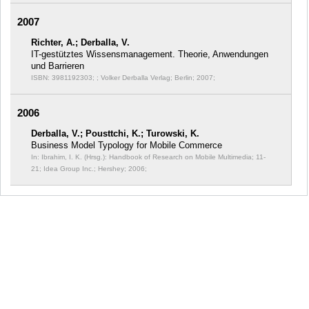
2007
Richter, A.; Derballa, V.
IT-gestütztes Wissensmanagement. Theorie, Anwendungen
und Barrieren
ISBN: 3981192303; ; Volker Derballa Verlag; Berlin; 2007;
2006
Derballa, V.; Pousttchi, K.; Turowski, K.
Business Model Typology for Mobile Commerce
In: Ibrahim, I. K. (Hrsg.): Handbook of Research on Mobile Multimedia;
11-
21; Idea Group Inc.; Hershey; 2006;