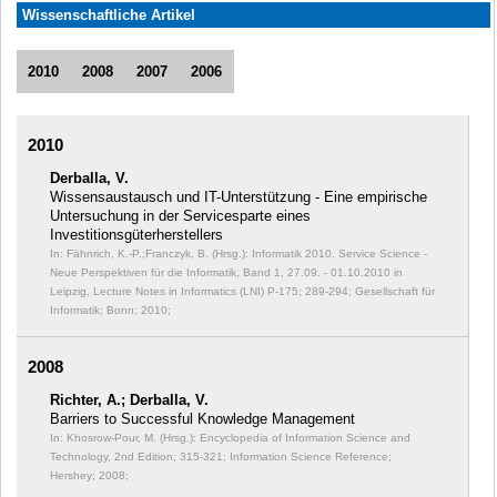
Wissenschaftliche Artikel
2010
2008
2007
2006
2010
Derballa, V.
Wissensaustausch und IT-Unterstützung - Eine empirische
Untersuchung in der Servicesparte eines
Investitionsgüterherstellers
In: Fähnrich, K.-P.;Franczyk, B. (Hrsg.): Informatik 2010. Service Science -
Neue Perspektiven für die Informatik, Band 1, 27.09. - 01.10.2010 in
Leipzig, Lecture Notes in Informatics (LNI) P-175;
289-294; Gesellschaft für
Informatik; Bonn; 2010;
2008
Richter, A.; Derballa, V.
Barriers to Successful Knowledge Management
In: Khosrow-Pour, M. (Hrsg.): Encyclopedia of Information Science and
Technology, 2nd Edition;
315-321; Information Science Reference;
Hershey; 2008;