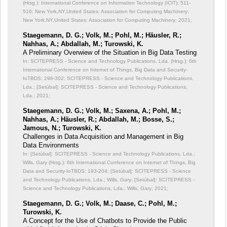
(Hrsg.): International Conference on Information Technology (ICIT);
511-
516; New York,NY,United States: Association for Computing Machinery;
New York,NY,United States: Association for Computing Machinery; 2021;
Staegemann, D. G.; Volk, M.; Pohl, M.; Häusler, R.;
Nahhas, A.; Abdallah, M.; Turowski, K.
A Preliminary Overwiew of the Situation in Big Data Testing
In: SCITEPRESS - Science and Technology Publications, Lda. (Hrsg.): 6th
International Conference on Internet of Things, Big Data and Security-
IoTBDS;
296-302; SCITEPRESS - Science and Technology Publications,
Lda.; [Setúbal]: SCITEPRESS - Science and Technology Publications,
Lda.; 2021;
Staegemann, D. G.; Volk, M.; Saxena, A.; Pohl, M.;
Nahhas, A.; Häusler, R.; Abdallah, M.; Bosse, S.;
Jamous, N.; Turowski, K.
Challenges in Data Acquisition and Management in Big
Data Environments
In: [Setúbal]: SCITEPRESS - Science and Technology Publications, Lda.;
Wills, Gary (Hrsg.): 6th International Conference on Internet of Things, Big
Data and Security-IoTBDS;
193-204; [Setúbal]: SCITEPRESS - Science
and Technology Publications, Lda.; Wills, Gary; [Setúbal]: SCITEPRESS -
Science and Technology Publications, Lda.; Wills, Gary; 2021;
Staegemann, D. G.; Volk, M.; Daase, C.; Pohl, M.;
Turowski, K.
A Concept for the Use of Chatbots to Provide the Public