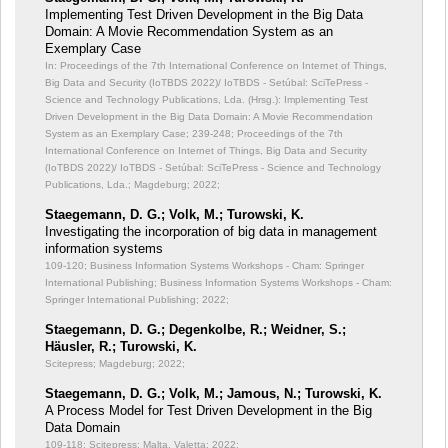
Implementing Test Driven Development in the Big Data
Domain: A Movie Recommendation System as an
Exemplary Case
In: Proceedings of the 7th International Conference on Internet of Things,
Big Data and Security (IoTBDS 2022)/ IoTBDS - Setúbal: SciTePress -
Science and Technology Publications, Lda. (Hrsg.): Implementing Test
Driven Development in the Big Data Domain: A Movie Recommendation
System as an Exemplary Case;
239-248; Proceedings of the 7th
International Conference on Internet of Things, Big Data and Security
(IoTBDS 2022)/ IoTBDS - Setúbal: SciTePress - Science and Technology
Publications, Lda.; Magdeburg; 2022;
Staegemann, D. G.; Volk, M.; Turowski, K.
Investigating the incorporation of big data in management
information systems
109-120; Business Information Systems Workshops - Cham: Springer
International Publishing; Business Information Systems Workshops - Cham:
Springer International Publishing; 2022;
Staegemann, D. G.; Degenkolbe, R.; Weidner, S.;
Häusler, R.; Turowski, K.
Scitepress; Magdeburg; 2022;
Staegemann, D. G.; Volk, M.; Jamous, N.; Turowski, K.
A Process Model for Test Driven Development in the Big
Data Domain
109-118; Scitepress; Malta, Valetta; 2022;