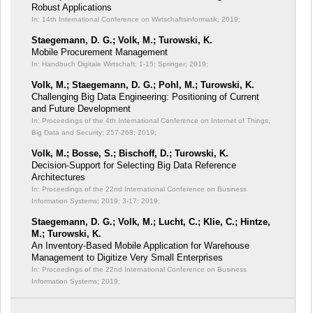
Robust Applications
In: 14th International Conference on Wirtschaftsinformatik;
2019;
Staegemann, D. G.; Volk, M.; Turowski, K.
Mobile Procurement Management
In: Handbuch Digitale Wirtschaft;
1-15; Springer; 2019;
Volk, M.; Staegemann, D. G.; Pohl, M.; Turowski, K.
Challenging Big Data Engineering: Positioning of Current
and Future Development
In: Proceedings of the 4th International Conference on Internet of Things,
Big Data and Security;
257-268; 2019;
Volk, M.; Bosse, S.; Bischoff, D.; Turowski, K.
Decision-Support for Selecting Big Data Reference
Architectures
In: Proceedings of the 22nd International Conference on Business
Information Systems; 2019;
3-17; 2019;
Staegemann, D. G.; Volk, M.; Lucht, C.; Klie, C.; Hintze,
M.; Turowski, K.
An Inventory-Based Mobile Application for Warehouse
Management to Digitize Very Small Enterprises
In: Proceedings of the 22nd International Conference on Business
Information Systems;
2019;