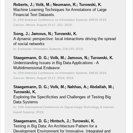
Roberts, J.; Volk, M.; Neumann, R.; Turowski, K.
Machine Learning Techniques for Annotations of Large
Financial Text Datasets.
In: 25th Americas Conference on Information Systems, AMCIS 2019,
Cancun, Mexico, August 15-17, 201;
2019;
Song, J.; Jamous, N.; Turowski, K.
A dynamic perspective: local interactions driving the spread
of social networks
In: Enterprise Information Systems;
219-235; 2019;
Staegemann, D. G.; Volk, M.; Jamous, N.; Turowski, K.
Understanding Issues in Big Data Applications - A
Multidimensional Endeavor.
In: 25th Americas Conference on Information Systems, AMCIS 2019,
Cancun, Mexico, August 15-17, 2019;
2019;
Staegemann, D. G.; Volk, M.; Nahhas, A.; Abdallah, M.;
Turowski, K.
Exploring the Specificities and Challenges of Testing Big
Data Systems
In: 15th International Conference on Signal Image Technology & Internet
based Systems;
2019;
Staegemann, D. G.; Hintsch, J.; Turowski, K.
Testing in Big Data: An Architecture Pattern for a
Development Environment for Innovative, Integrated and