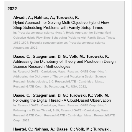
2022
Alwadi, A.; Nahhas, A.; Turowski, K.
Hybrid Approach for Solving Multi-Objective Hybrid Flow
Shop Scheduling Problems with Family Setup Times
In: Procedia computer science (Hrsg.): Hybrid Approach for Solving Multi-
Objective Hybrid Flow Shop Scheduling Problems with Family Setup Times;
1685-1694; Procedia computer science; Procedia computer science -
Amsterdam; 2022;
Daase, C.; Staegemann, D. G.; Volk, M.; Turowski, K.
Addressing the Dichotomy of Theory and Practice in Design
Science Research Methodologies
In: ResearchGATE - Cambridge, Mass.: ResearchGATE Corp. (Hrsg.):
Addressing the Dichotomy of Theory and Practice in Design Science
Research Methodologies;
1-6; ResearchGATE - Cambridge, Mass.:
ResearchGATE Corp.; St. Petersburg, FL, USA; 2022;
Daase, C.; Staegemann, D. G.; Turowski, K.; Volk, M.
Following the Digital Thread - A Cloud-Based Observation
In: ResearchGATE - Cambridge, Mass.: ResearchGATE Corp. (Hrsg.):
Following the Digital Thread;
1-10; ResearchGATE - Cambridge, Mass.:
ResearchGATE Corp.; ResearchGATE - Cambridge, Mass.: ResearchGATE
Corp.; 2022;
Haertel, C.; Nahhas, A.; Daase, C.; Volk, M.; Turowski,