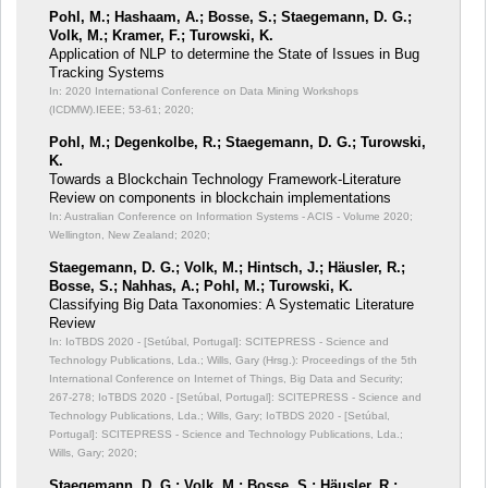
Pohl, M.; Hashaam, A.; Bosse, S.; Staegemann, D. G.;
Volk, M.; Kramer, F.; Turowski, K.
Application of NLP to determine the State of Issues in Bug
Tracking Systems
In: 2020 International Conference on Data Mining Workshops
(ICDMW).IEEE;
53-61; 2020;
Pohl, M.; Degenkolbe, R.; Staegemann, D. G.; Turowski,
K.
Towards a Blockchain Technology Framework-Literature
Review on components in blockchain implementations
In: Australian Conference on Information Systems - ACIS - Volume 2020;
Wellington, New Zealand; 2020;
Staegemann, D. G.; Volk, M.; Hintsch, J.; Häusler, R.;
Bosse, S.; Nahhas, A.; Pohl, M.; Turowski, K.
Classifying Big Data Taxonomies: A Systematic Literature
Review
In: IoTBDS 2020 - [Setúbal, Portugal]: SCITEPRESS - Science and
Technology Publications, Lda.; Wills, Gary (Hrsg.): Proceedings of the 5th
International Conference on Internet of Things, Big Data and Security;
267-278; IoTBDS 2020 - [Setúbal, Portugal]: SCITEPRESS - Science and
Technology Publications, Lda.; Wills, Gary; IoTBDS 2020 - [Setúbal,
Portugal]: SCITEPRESS - Science and Technology Publications, Lda.;
Wills, Gary; 2020;
Staegemann, D. G.; Volk, M.; Bosse, S.; Häusler, R.;