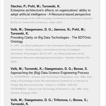
Stecher, P.; Pohl, M.; Turowski, K.
Enterprise architecture's effects on organizations' ability to
adopt artificial intelligence - A Resource-based perspective
In: Proceedings of the 28th European Conference on Information Systems
(ECIS), An Online AIS Conference,;
Aisel; 2020;
Volk, M.; Staegemann, D. G.; Jamous, N.; Pohl, M.;
Turowski, K.
Providing Clarity on Big Data Technologies - The BDTOnto
Ontology
In: IJIIT ; an official publication of the Information Resources Management
Association - Hershey (Hrsg.): International Journal of Intelligent
Information Technologies;
49-73; IJIIT ; an official publication of the
Information Resources Management Association - Hershey; Hershey, PA;
2020;
Volk, M.; Turowski, K.; Staegemann, D. G.; Bosse, S.
Approaching the (Big) Data Science Engineering Process
In: SCITEPRESS - Science and Technology Publications, Lda.; Wills, Gary
(Hrsg.): Proceedings of the 5th International Conference on Internet of
Things, Big Data and Security - Volume 1: IoTBDS,;
428-435;
SCITEPRESS - Science and Technology Publications, Lda.; Wills, Gary;
Setúbal, Portugal; 2020;
Volk, M.; Staegemann, D. G.; Trifonova, I.; Bosse, S.;
Turowski, K.