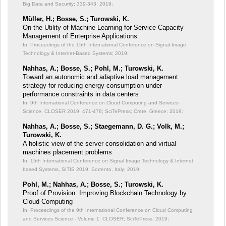
Big Data and Security;
339-343; 2019;
Müller, H.; Bosse, S.; Turowski, K.
On the Utility of Machine Learning for Service Capacity
Management of Enterprise Applications
In: Proceedings of the 15th International Conference on Signal-Image
Technology & Internet-Based Systems;
2019;
Nahhas, A.; Bosse, S.; Pohl, M.; Turowski, K.
Toward an autonomic and adaptive load management
strategy for reducing energy consumption under
performance constraints in data centers
In: 9th International Conference on Cloud Computing and Services
Science, CLOSER 2019;
471-478; SciTePress; Crete, Greece; 2019;
Nahhas, A.; Bosse, S.; Staegemann, D. G.; Volk, M.;
Turowski, K.
A holistic view of the server consolidation and virtual
machines placement problems
In: 15th International Conference on Signal Image Technology & Internet
based Systems, SITIS 2019;
Sorrento, Italy; 2019;
Pohl, M.; Nahhas, A.; Bosse, S.; Turowski, K.
Proof of Provision: Improving Blockchain Technology by
Cloud Computing
In: Proceedings of the 9th International Conference on Cloud Computing
and Services Science - Volume 1: CLOSER;
SciTePress; 2019;