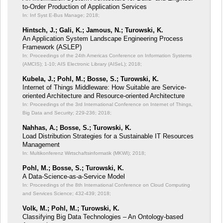
to-Order Production of Application Services
In: Inf Syst E-Bus Manage;
2018;
Hintsch, J.; Gali, K.; Jamous, N.; Turowski, K.
An Application System Landscape Engineering Process
Framework (ASLEP)
In: Proceedings of the 24th Americas Conference on Information Systems
(AMCIS);
1-10; AIS Electronic Library (AISeL); 2018;
Kubela, J.; Pohl, M.; Bosse, S.; Turowski, K.
Internet of Things Middleware: How Suitable are Service-
oriented Architecture and Resource-oriented Architecture
In: Proceedings of the 3rd International Conference on Internet of Things,
Big Data and Security;
229-236; 2018;
Nahhas, A.; Bosse, S.; Turowski, K.
Load Distribution Strategies for a Sustainable IT Resources
Management
In: Multikonferenz Wirtschaftsinformatik (MKWI);
2018;
Pohl, M.; Bosse, S.; Turowski, K.
A Data-Science-as-a-Service Model
In: Proceedings of the 8th International Conference on Cloud Computing
and Services Science;
432-439; 2018;
Volk, M.; Pohl, M.; Turowski, K.
Classifying Big Data Technologies – An Ontology-based