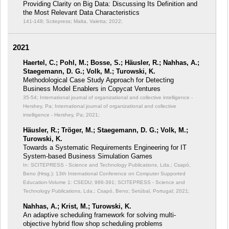
Providing Clarity on Big Data: Discussing Its Definition and
the Most Relevant Data Characteristics
141-148; Scitepress; Malta, Valetta; 2022;
2021
Haertel, C.; Pohl, M.; Bosse, S.; Häusler, R.; Nahhas, A.;
Staegemann, D. G.; Volk, M.; Turowski, K.
Methodological Case Study Approach for Detecting
Business Model Enablers in Copycat Ventures
35-54; International journal of organizational and collective intelligence -
Hershey, Pa; International journal of organizational and collective
intelligence - Hershey, Pa; 2021;
Häusler, R.; Tröger, M.; Staegemann, D. G.; Volk, M.;
Turowski, K.
Towards a Systematic Requirements Engineering for IT
System-based Business Simulation Games
In: SCITEPRESS - Science and Technology Publications, Lda.; Csapó,
Beno (Hrsg.): 13th International Conference on Computer Supported
Education-Volume 1: CSEDU;
986-391; SCITEPRESS - Science and
Technology Publications, Lda.; Csapó, Beno; Setúbal, Portugal; 2021;
Nahhas, A.; Krist, M.; Turowski, K.
An adaptive scheduling framework for solving multi-
objective hybrid flow shop scheduling problems