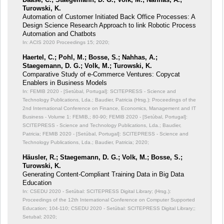
Turowski, K.
Automation of Customer Initiated Back Office Processes: A
Design Science Research Approach to link Robotic Process
Automation and Chatbots
In: ACIS 2020 Proceedings 15;
2020;
Haertel, C.; Pohl, M.; Bosse, S.; Nahhas, A.;
Staegemann, D. G.; Volk, M.; Turowski, K.
Comparative Study of e-Commerce Ventures: Copycat
Enablers in Business Models
In: FEMIB 2020 - [Setúbal, Portugal]: SCITEPRESS - Science and
Technology Publications, Lda.; Baudier, Patricia (Hrsg.): Proceedings of the
2nd International Conference on Finance, Economics, Management and IT
Business - Volume 1: FEMIB,;
80-90; FEMIB 2020 - [Setúbal, Portugal]:
SCITEPRESS - Science and Technology Publications, Lda.; Baudier,
Patricia; FEMIB 2020 - [Setúbal, Portugal]: SCITEPRESS - Science and
Technology Publications, Lda.; Baudier, Patricia; 2020;
Häusler, R.; Staegemann, D. G.; Volk, M.; Bosse, S.;
Turowski, K.
Generating Content-Compliant Training Data in Big Data
Education
In: CSEDU 2020 - Setúbal: SCITEPRESS Digital Library; (Hrsg.):
Proceedings of the 12th International Conference on Computer Supported
Education;
104-110; CSEDU 2020 - Setúbal: SCITEPRESS Digital Library;;
Setubal; 2020;