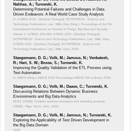
Nahhas, A.; Turowski, K.
Determining Potential Failures and Challenges in Data
Driven Endeavors: A Real World Case Study Analysis
In: IoTBDS 2020 - [Setúbal, Portugal]: SCITEPRESS - Science and
Technology Publications, Lda.; Wills, Gary (Hrsg.): Proceedings of the 5th
International Conference on Internet of Things, Big Data and Security -
Volume 1: IoTBDS;
453-460; IoTBDS 2020 - [Setúbal, Portugal]:
SCITEPRESS - Science and Technology Publications, Lda.; Wills, Gary;
IoTBDS 2020 - [Setúbal, Portugal]: SCITEPRESS - Science and
Technology Publications, Lda.; Wills, Gary; 2020;
Staegemann, D. G.; Volk, M.; Jamous, N.; Venkatesh,
R.; Hart, S. W.; Bosse, S.; Turowski, K.
Improving the Quality Validation of the ETL Process using
Test Automation
In: AMCIS (Hrsg.): AMCIS 2020 Proceedings;
AMCIS; AIS eLibrary; 2020;
Staegemann, D. G.; Volk, M.; Daase, C.; Turowski, K.
Discussing Relations Between Dynamic Business
Environments and Big Data Analytics
58-82; CSIMQ; Complex systems informatics and modeling quarterly:
CSIMQ - Riga: Techn. Univ.; 2020;
Staegemann, D. G.; Volk, M.; Jamous, N.; Turowski, K.
Exploring the Applicability of Test Driven Development in
the Big Data Domain
2020;