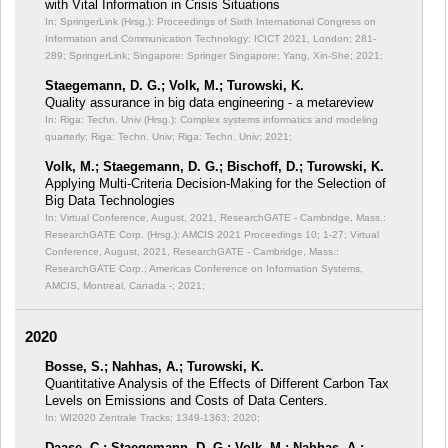
with Vital Information in Crisis Situations
In: SpringerLink (Hrsg.): Proceedings of Sixth International Congress on
Information and Communication Technology: ICICT 2021, London;
281-
289; SpringerLink; Singapore: Springer Singapore; Yang, Xin-She; 2021;
Staegemann, D. G.; Volk, M.; Turowski, K.
Quality assurance in big data engineering - a metareview
In: Riga: Techn. Univ (Hrsg.): Complex systems informatics and modeling
quarterly;
Riga: Techn. Univ; Riga: Techn. Univ; 2021;
Volk, M.; Staegemann, D. G.; Bischoff, D.; Turowski, K.
Applying Multi-Criteria Decision-Making for the Selection of
Big Data Technologies
In: Virtual Conference, August, 2021, ResearchGATE - Cambridge, Mass.:
ResearchGATE Corp. (Hrsg.): AMCIS 2021 Proceedings 10;
1-27; Virtual
Conference, August, 2021, ResearchGATE - Cambridge, Mass.:
ResearchGATE Corp.; Americas Conference on Information Systems,
AMCIS, Montreal, Canada -; 2021;
2020
Bosse, S.; Nahhas, A.; Turowski, K.
Quantitative Analysis of the Effects of Different Carbon Tax
Levels on Emissions and Costs of Data Centers.
In: WI2020 Zentrale Tracks;
1349-1363; 2020;
Daase, C.; Staegemann, D. G.; Volk, M.; Nahhas, A.;