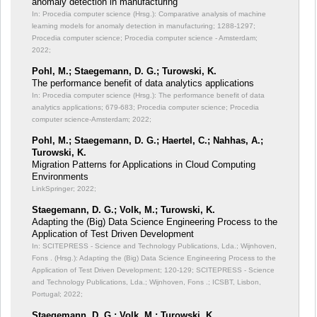
anomaly detection in manufacturing
In: Procedia computer science (Hrsg.): Comparative analysis of machine
learning models for anomaly detection in manufacturing;
1288-1297;
Procedia computer science; Procedia computer science - Amsterdam;
2022;
Pohl, M.; Staegemann, D. G.; Turowski, K.
The performance benefit of data analytics applications
In: Procedia computer science (Hrsg.): The performance benefit of data
analytics applications;
679-683; Procedia computer science; Procedia
computer science-Amsterdam; 2022;
Pohl, M.; Staegemann, D. G.; Haertel, C.; Nahhas, A.;
Turowski, K.
Migration Patterns for Applications in Cloud Computing
Environments
LinkSpringer; 2022;
Staegemann, D. G.; Volk, M.; Turowski, K.
Adapting the (Big) Data Science Engineering Process to the
Application of Test Driven Development
In: SCITEPRESS - Science and Technology Publications, Lda.; Wijnhoven,
Fons . (Hrsg.): Adapting the (Big) Data Science Engineering Process to the
Application of Test Driven Development;
120-129; SCITEPRESS - Science
and Technology Publications, Lda.; Wijnhoven, Fons .; ICSBT, Lisbon,
Portugal; 2022;
Staegemann, D. G.; Volk, M.; Turowski, K.