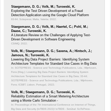
Staegemann, D. G.; Volk, M.; Turowski, K.
Exploring the Test Driven Development of a Fraud
Detection Application using the Google Cloud Platform
83-94; Scitepress; Malta, Valetta; 2022;
Staegemann, D. G.; Volk, M.; Haertel, C.; Pohl, M.;
Daase, C.; Turowski, K.
A Literature Review on the Challenges of Applying Test-
Driven Development in Software Engineering
CSIMQ; 2022;
Volk, M.; Staegemann, D. G.; Saxena, A.; Hintsch, J.;
Jamous, N.; Turowski, K.
Lowering Big Data Project Barriers: Identifying System
Architecture Templates for Standard Use Cases in Big Data
In: SCITEPRESS - Science and Technology Publications, Lda.; Wijnhoven,
Fons (Hrsg.): Lowering Big Data Project Barriers: Identifying System
Architecture Templates for Standard Use Cases in Big Data;
33-44;
SCITEPRESS - Science and Technology Publications, Lda.; Wijnhoven,
Fons; ICSBT, Lisbon, Portugal,; 2022;
Volk, M.; Staegemann, D. G.; Turowski, K.
Reliability Estimation of a Smart Metering Architecture
using a Monte Carlo Simulation -
In: Proceedings of the 7th International Conference on Internet of Things,
Big Data and Security (IoTBDS 2022)/ IoTBDS - Setúbal: SciTePress -