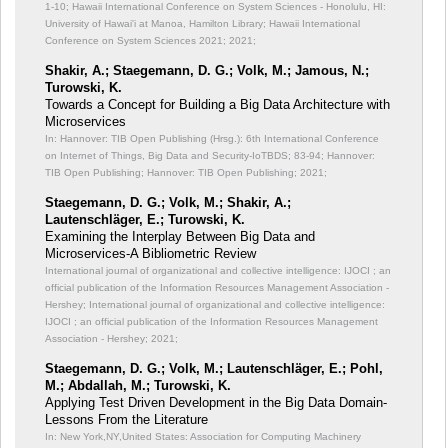
1-10; Hawaii International Conference on System Sciences - Honolulu, HI:
University of Hawai'i at Manoa, Hamilton Library; Hawaii International
Conference on System Sciences 2021; 2021;
Shakir, A.; Staegemann, D. G.; Volk, M.; Jamous, N.;
Turowski, K.
Towards a Concept for Building a Big Data Architecture with
Microservices
In: Hannover: TIB Open Publishing (Hrsg.): 6th International Conference
on Internet of Things, Big Data and Security-IoTBDS;
83-94; Hannover:
TIB Open Publishing; Hannover: TIB Open Publishing; 2021;
Staegemann, D. G.; Volk, M.; Shakir, A.;
Lautenschläger, E.; Turowski, K.
Examining the Interplay Between Big Data and
Microservices-A Bibliometric Review
International journal of organizational and collective intelligence: IJOCI ; an
official publication of the Information Resources Management Association -
Hershey; International journal of organizational and collective intelligence:
IJOCI ; an official publication of the Information Resources Management
Association - Hershey; 2021;
Staegemann, D. G.; Volk, M.; Lautenschläger, E.; Pohl,
M.; Abdallah, M.; Turowski, K.
Applying Test Driven Development in the Big Data Domain-
Lessons From the Literature
In: New York,NY,United States: Association for Computing Machinery