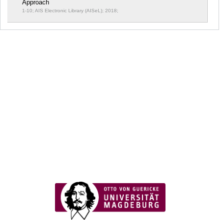
Approach
1-10; AIS Electronic Library (AISeL); 2018;