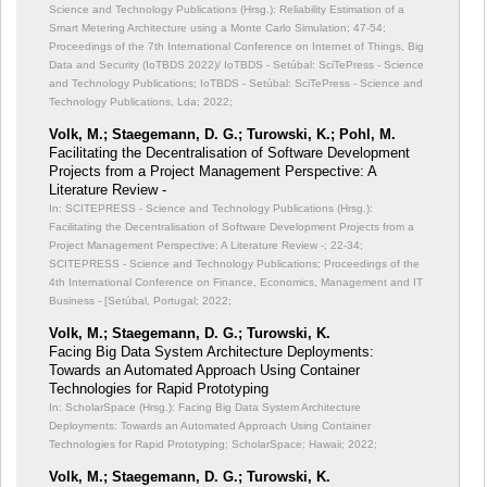
Science and Technology Publications (Hrsg.): Reliability Estimation of a
Smart Metering Architecture using a Monte Carlo Simulation;
47-54;
Proceedings of the 7th International Conference on Internet of Things, Big
Data and Security (IoTBDS 2022)/ IoTBDS - Setúbal: SciTePress - Science
and Technology Publications; IoTBDS - Setúbal: SciTePress - Science and
Technology Publications, Lda; 2022;
Volk, M.; Staegemann, D. G.; Turowski, K.; Pohl, M.
Facilitating the Decentralisation of Software Development
Projects from a Project Management Perspective: A
Literature Review -
In: SCITEPRESS - Science and Technology Publications (Hrsg.):
Facilitating the Decentralisation of Software Development Projects from a
Project Management Perspective: A Literature Review -;
22-34;
SCITEPRESS - Science and Technology Publications; Proceedings of the
4th International Conference on Finance, Economics, Management and IT
Business - [Setúbal, Portugal; 2022;
Volk, M.; Staegemann, D. G.; Turowski, K.
Facing Big Data System Architecture Deployments:
Towards an Automated Approach Using Container
Technologies for Rapid Prototyping
In: ScholarSpace (Hrsg.): Facing Big Data System Architecture
Deployments: Towards an Automated Approach Using Container
Technologies for Rapid Prototyping;
ScholarSpace; Hawaii; 2022;
Volk, M.; Staegemann, D. G.; Turowski, K.