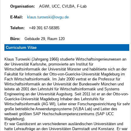
Organisation:
AGWI, UCC, CVLBA, F-Lab
E-Mail:
klaus.turowski@ovgu.de
Telefon:
+49 391 67-58385
Büro:
Gebäude 29, Raum 120
Curriculum Vitae
Klaus Turowski (Jahrgang 1966) studierte Wirtschaftsingenieurwesen an
der Universität Karlsruhe, promovierte am Institut für
Wirtschaftsinformatik der Universität Münster und habilitierte sich an der
Fakultät für Informatik der Otto-von-Guericke-Universität Magdeburg im
Fach Wirtschaftsinformatik. Im Jahr 2000 vertrat er die Professur für
Wirtschaftsinformatik an der Universität der Bundeswehr München und
leitete ab 2001 den Lehrstuhl für Wirtschaftsinformatik und Systems
Engineering an der Universität Augsburg. Seit 2011 ist er an der Otto-von-
Guericke-Universität Magdeburg Inhaber des Lehrstuhls für
Wirtschaftsinformatik (AG WI), Leiter einer Forschungseinrichtung für sehr
große betriebliche Anwendungssysteme (VLBA Lab) und Leiter des
weltweit größten SAP Hochschulkompetenzzentrums (SAP UCC
Magdeburg).
Er war Gastdozent an verschiedenen ausländischen Universitäten und
hatte Lehraufträge an den Universitäten Darmstadt und Konstanz. Er war