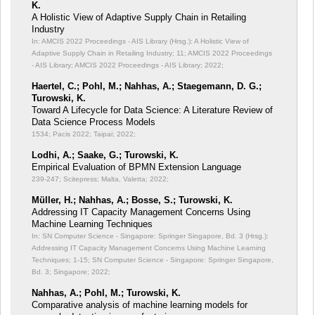
K.
A Holistic View of Adaptive Supply Chain in Retailing
Industry
In: AMCIS 2022 Proceedings - AIS Library (Hrsg.): A Holistic View of
Adaptive Supply Chain in Retailing Industry;
11; AMCIS 2022 Proceedings
- AIS Library; AMCIS 2022 Proceedings - AIS Library; 2022;
Haertel, C.; Pohl, M.; Nahhas, A.; Staegemann, D. G.;
Turowski, K.
Toward A Lifecycle for Data Science: A Literature Review of
Data Science Process Models
1534; Pacis 2022; Taipai; 2022;
Lodhi, A.; Saake, G.; Turowski, K.
Empirical Evaluation of BPMN Extension Language
239-247; Scitepress; Malta, Valetta; 2022;
Müller, H.; Nahhas, A.; Bosse, S.; Turowski, K.
Addressing IT Capacity Management Concerns Using
Machine Learning Techniques
In: SN Computer Science - Singapore: Springer Singapore, Bd. 3 (Hrsg.):
Addressing IT Capacity Management Concerns Using Machine Learning
Techniques;
1-15; SN Computer Science - Singapore: Springer Singapore,
Bd. 3; Singapore; 2022;
Nahhas, A.; Pohl, M.; Turowski, K.
Comparative analysis of machine learning models for