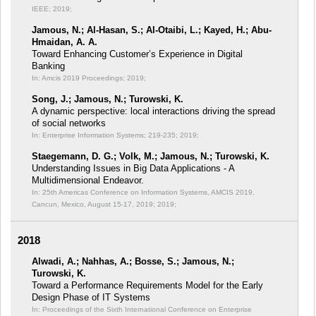
IEEE; 2019;
Jamous, N.; Al-Hasan, S.; Al-Otaibi, L.; Kayed, H.; Abu-
Hmaidan, A. A.
Toward Enhancing Customer’s Experience in Digital
Banking
In: Amcis 2019 Proceedings;
2019;
Song, J.; Jamous, N.; Turowski, K.
A dynamic perspective: local interactions driving the spread
of social networks
In: Enterprise Information Systems;
219-235; 2019;
Staegemann, D. G.; Volk, M.; Jamous, N.; Turowski, K.
Understanding Issues in Big Data Applications - A
Multidimensional Endeavor.
In: 25th Americas Conference on Information Systems, AMCIS 2019,
Cancun, Mexico, August 15-17, 2019;
2019;
2018
Alwadi, A.; Nahhas, A.; Bosse, S.; Jamous, N.;
Turowski, K.
Toward a Performance Requirements Model for the Early
Design Phase of IT Systems
In: Proceedings of the Sixth International Conference on Enterprise