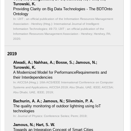
Turowski, K.
Providing Clarity on Big Data Technologies - The BDTOnto
Ontology
In: IJIIT ; an official publication of the Information Resources Management
Association - Hershey (Hrsg.): International Journal of Intelligent
Information Technologies;
49-73; IJIIT ; an official publication of the
Information Resources Management Association - Hershey; Hershey, PA;
2020;
2019
Alwadi, A.; Nahhas, A.; Bosse, S.; Jamous, N.;
Turowski, K.
A Modernized Model for PerformanceRequirements and
their Interdependencies
In: AICCSA (Hrsg.): 16th ACS/IEEE International Conference on Computer
Systems and Applications, AICCSA 2019; Abu Dhabi, UAE; IEEE;
AICCSA;
Abu Dhabi, UAE, IEEE; 2019;
Bachurin, A. A.; Jamous, N.; Slivnitsin, P. A.
The quality monitoring of outdoor lightning using IoT
technologies
In: Journal of Physics: Conference Series;
Perm; 2019;
Jamous, N.; Hart, S. W.
Towards an Integration Concept of Smart Cities