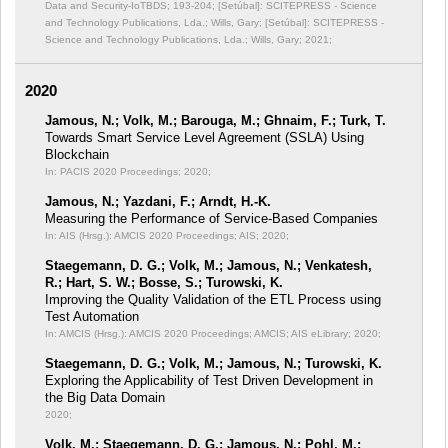
Data and Security-IoTBDS;
193-204; [Setúbal]: SCITEPRESS - Science
and Technology Publications, Lda.; Wills, Gary; [Setúbal]: SCITEPRESS -
Science and Technology Publications, Lda.; Wills, Gary; 2021;
2020
Jamous, N.; Volk, M.; Barouga, M.; Ghnaim, F.; Turk, T.
Towards Smart Service Level Agreement (SSLA) Using
Blockchain
In: PACIS 2020 Proceedings;
2020;
Jamous, N.; Yazdani, F.; Arndt, H.-K.
Measuring the Performance of Service-Based Companies
In: AIS (Hrsg.): AMCIS 2020 Proceedings;
AIS; 2020;
Staegemann, D. G.; Volk, M.; Jamous, N.; Venkatesh,
R.; Hart, S. W.; Bosse, S.; Turowski, K.
Improving the Quality Validation of the ETL Process using
Test Automation
In: AMCIS (Hrsg.): AMCIS 2020 Proceedings;
AMCIS; AIS eLibrary; 2020;
Staegemann, D. G.; Volk, M.; Jamous, N.; Turowski, K.
Exploring the Applicability of Test Driven Development in
the Big Data Domain
2020;
Volk, M.; Staegemann, D. G.; Jamous, N.; Pohl, M.;