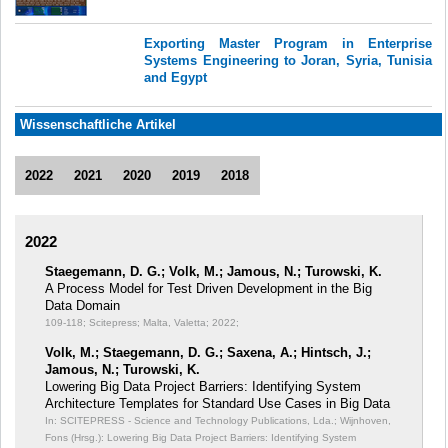
Exporting Master Program in Enterprise
Systems Engineering to Joran, Syria, Tunisia
and Egypt
Wissenschaftliche Artikel
2022
2021
2020
2019
2018
2022
Staegemann, D. G.; Volk, M.; Jamous, N.; Turowski, K.
A Process Model for Test Driven Development in the Big
Data Domain
109-118; Scitepress; Malta, Valetta; 2022;
Volk, M.; Staegemann, D. G.; Saxena, A.; Hintsch, J.;
Jamous, N.; Turowski, K.
Lowering Big Data Project Barriers: Identifying System
Architecture Templates for Standard Use Cases in Big Data
In: SCITEPRESS - Science and Technology Publications, Lda.; Wijnhoven,
Fons (Hrsg.): Lowering Big Data Project Barriers: Identifying System