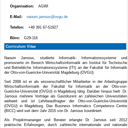
Organisation:
AGWI
E-Mail:
naoum.jamous@ovgu.de
Telefon:
+49 391 67-51927
Büro:
G29-116
Curriculum Vitae
Naoum
Jamous
,
studierte
Informatik-
Informationssysteme
und
promovierte
im Bereich
Wirtschaftsinformatik
am Institut für
Technische
und
Betriebliche Informationssysteme
(ITI)
an der
Fakultät
für
Informatik
der
Otto-von-
Guericke-Universität Magdeburg
(
OVGU).
S
eit 2008 ist
er
als
wissenschaftlicher Mitarbeiter
in der
Arbeitsgruppe
Wirtschaftsinformatik
der Fakultät für
Informatik an der
Otto-von-
Guericke-Universität
(
OVGU)
in Magdeburg
tätig.
Darüber hinaus
hielt
Dr.
Jamous
mehrere Vorträge
als Gastdozent
an zahlreichen Universitäten
weltweit
und ist
Lehrbeauftragter
der Otto-von
-Guericke-Universität
(
OVGU)
in Magdeburg.
Das Business Informatics Competence Centre
(BICC) wird seit dem Jahr 2015 von Dr. Jamous koordiniert.
Als Projektmananger und Berater erlangte Dr. Jamous seit 2012
praktische Erfahrungen, durch zahlreiche internationale und nationale