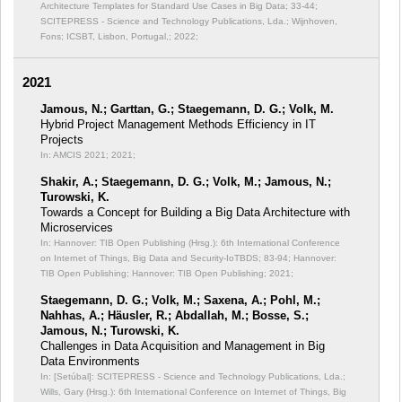
Architecture Templates for Standard Use Cases in Big Data;
33-44;
SCITEPRESS - Science and Technology Publications, Lda.; Wijnhoven,
Fons; ICSBT, Lisbon, Portugal,; 2022;
2021
Jamous, N.; Garttan, G.; Staegemann, D. G.; Volk, M.
Hybrid Project Management Methods Efficiency in IT
Projects
In: AMCIS 2021;
2021;
Shakir, A.; Staegemann, D. G.; Volk, M.; Jamous, N.;
Turowski, K.
Towards a Concept for Building a Big Data Architecture with
Microservices
In: Hannover: TIB Open Publishing (Hrsg.): 6th International Conference
on Internet of Things, Big Data and Security-IoTBDS;
83-94; Hannover:
TIB Open Publishing; Hannover: TIB Open Publishing; 2021;
Staegemann, D. G.; Volk, M.; Saxena, A.; Pohl, M.;
Nahhas, A.; Häusler, R.; Abdallah, M.; Bosse, S.;
Jamous, N.; Turowski, K.
Challenges in Data Acquisition and Management in Big
Data Environments
In: [Setúbal]: SCITEPRESS - Science and Technology Publications, Lda.;
Wills, Gary (Hrsg.): 6th International Conference on Internet of Things, Big