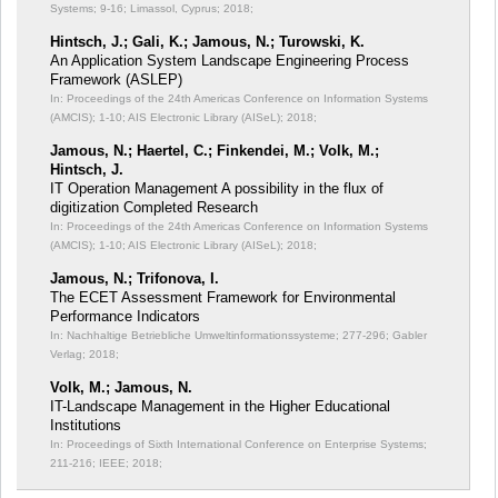
Systems;
9-16; Limassol, Cyprus; 2018;
Hintsch, J.; Gali, K.; Jamous, N.; Turowski, K.
An Application System Landscape Engineering Process
Framework (ASLEP)
In: Proceedings of the 24th Americas Conference on Information Systems
(AMCIS);
1-10; AIS Electronic Library (AISeL); 2018;
Jamous, N.; Haertel, C.; Finkendei, M.; Volk, M.;
Hintsch, J.
IT Operation Management A possibility in the flux of
digitization Completed Research
In: Proceedings of the 24th Americas Conference on Information Systems
(AMCIS);
1-10; AIS Electronic Library (AISeL); 2018;
Jamous, N.; Trifonova, I.
The ECET Assessment Framework for Environmental
Performance Indicators
In: Nachhaltige Betriebliche Umweltinformationssysteme;
277-296; Gabler
Verlag; 2018;
Volk, M.; Jamous, N.
IT-Landscape Management in the Higher Educational
Institutions
In: Proceedings of Sixth International Conference on Enterprise Systems;
211-216; IEEE; 2018;