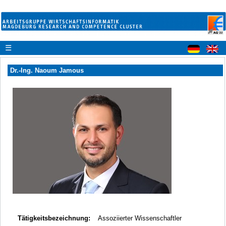
☰
Dr.-Ing. Naoum Jamous
Tätigkeitsbezeichnung:
Assoziierter Wissenschaftler