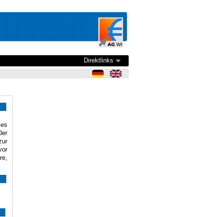
Direktlinks
ses
Der
zur
vor
re,