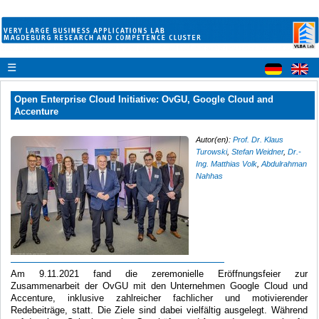
☰
Open Enterprise Cloud Initiative: OvGU, Google Cloud and
Accenture
Autor(en):
Prof. Dr. Klaus
Turowski
,
Stefan Weidner
,
Dr.-
Ing. Matthias Volk
,
Abdulrahman
Nahhas
Am 9.11.2021 fand die zeremonielle Eröffnungsfeier zur
Zusammenarbeit der OvGU mit den Unternehmen Google Cloud und
Accenture, inklusive zahlreicher fachlicher und motivierender
Redebeiträge, statt. Die Ziele sind dabei vielfältig ausgelegt. Während