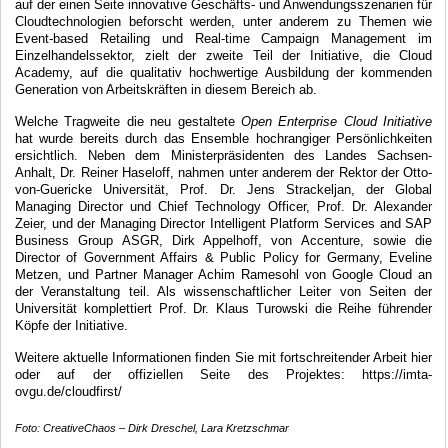
auf der einen Seite innovative Geschäfts- und Anwendungsszenarien für
Cloudtechnologien beforscht werden, unter anderem zu Themen wie
Event-based Retailing und Real-time Campaign Management im
Einzelhandelssektor, zielt der zweite Teil der Initiative, die Cloud
Academy, auf die qualitativ hochwertige Ausbildung der kommenden
Generation von Arbeitskräften in diesem Bereich ab.
Welche Tragweite die neu gestaltete
Open Enterprise Cloud Initiative
hat wurde bereits durch das Ensemble hochrangiger Persönlichkeiten
ersichtlich. Neben dem Ministerpräsidenten des Landes Sachsen-
Anhalt, Dr. Reiner Haseloff, nahmen unter anderem der Rektor der Otto-
von-Guericke Universität, Prof. Dr. Jens Strackeljan, der Global
Managing Director und Chief Technology Officer, Prof. Dr. Alexander
Zeier, und der Managing Director Intelligent Platform Services and SAP
Business Group ASGR, Dirk Appelhoff, von Accenture, sowie die
Director of Government Affairs & Public Policy for Germany, Eveline
Metzen, und Partner Manager Achim Ramesohl von Google Cloud an
der Veranstaltung teil. Als wissenschaftlicher Leiter von Seiten der
Universität komplettiert Prof. Dr. Klaus Turowski die Reihe führender
Köpfe der Initiative.
Weitere aktuelle Informationen finden Sie mit fortschreitender Arbeit hier
oder auf der offiziellen Seite des Projektes: https://imta-
ovgu.de/cloudfirst/
Foto: CreativeChaos – Dirk Dreschel, Lara Kretzschmar