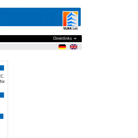
Direktlinks
CC.
für