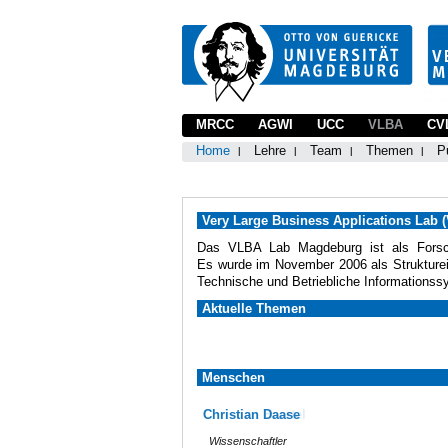
MRCC
AGWI
UCC
VLBA
CV
Home
Lehre
Team
Themen
P
Very Large Business Applications Lab 
Das VLBA Lab Magdeburg ist als Forsc
Es wurde im November 2006 als Struktureinh
Technische und Betriebliche Informationssys
Aktuelle Themen
Menschen
Christian Daase
Wissenschaftler