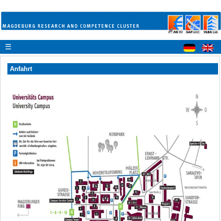
☰
Anfahrt