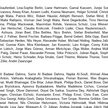
aufenbiel, Lina-Sophie Berlin, Liane Hartmann, Gamal Kassem, Junjie So
na Ivanova, Ateeq Khan, Azeem Lodhi, Ksenia Neumann, Holger Schrödl, Christ
gh Walia, Patrick Wirz, Robert Häusler, Abhijith Remesh, Stefan Wind, E
, Malte Rathjens, Visman Jeet Singh Walia, René Degenkolbe, Timo Herrma
ina, Philipp Mackowiak, Maximilian Rohde, Vanessa Schulz, Lisa Wiesen
an Hentschel, Claudia Kroliczek, Friedrich Lüder, Claus Rautenstrauch, 
Asfoura, Jöran Beel, Elke Bethke, Nico Brehm, Stefan Breitenfeld, Mar
nt J. Fellner, Bernd Fischer, Barbara Flügge, Bernd Gebert, Béla Gipp, Bast
Sebastian Herden, Nils Heyer, Alexander Huber, Michael Höding, Nadera Jall
ttel, Gunnar Klein, Mira Kleinbauer, Jan Koserski, Lars Krüger, Conny Küh
n Lüttich, Jorge Marx Gómez, Arman Mkrtchyan, Olga Müller, Andrea Müll
 Patig, Daniel Pauer, Alexander Pinnow, Silke Prötzsch, Jubran Rajub, Step
 Scholz, Heino Schrader, Anja Strube, Gerd Thieme, Melanie Thurow, Tors
Ziller, André Zwanziger
l Badawi Dahma, Samir Al Badawi Dahma, Najdat Al-Soufi, Ahmad Alwa
Anton, Vathsala Arabaghatta Shivarudrappa, Florian Bannier, Max Begen
, Mudit Bhatnagar, Elie Bitar, Julian Blank, Philipp Bock, Daniel Bose, Dar
iya Brytsikava, Apoorva Byaladakere, Martha Madeleine Cichos, Consta
t Singh, Oliver Dammert, Doyel De Sarkar, Sourima Dey, Abhishek Digvi
ngen, Christian Elzholz, Konstantin Ernst, Philipp Ernst, Chris Ewe, Cori
lisa Georgi, Adrija Gosh, Darija Grisanova, Tom Grope, Romina Gröbke, Ger
aniel Heitzer, Nils Christian Heitzmann, Victoria Helmstädt, Mark Hildma
Jacobi, Lisa Janz, Motasem A. O. Jobran, Andrea Jozwiak, Lukas Jülich, Ha