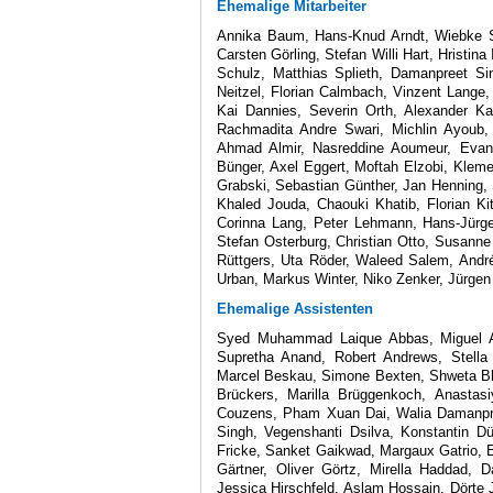
Ehemalige Mitarbeiter
Annika Baum, Hans-Knud Arndt, Wiebke St
Carsten Görling, Stefan Willi Hart, Hristi
Schulz, Matthias Splieth, Damanpreet Sin
Neitzel, Florian Calmbach, Vinzent Lange
Kai Dannies, Severin Orth, Alexander Ka
Rachmadita Andre Swari, Michlin Ayoub, J
Ahmad Almir, Nasreddine Aoumeur, Evan 
Bünger, Axel Eggert, Moftah Elzobi, Kleme
Grabski, Sebastian Günther, Jan Henning, 
Khaled Jouda, Chaouki Khatib, Florian Ki
Corinna Lang, Peter Lehmann, Hans-Jürge
Stefan Osterburg, Christian Otto, Susanne
Rüttgers, Uta Röder, Waleed Salem, André
Urban, Markus Winter, Niko Zenker, Jürgen 
Ehemalige Assistenten
Syed Muhammad Laique Abbas, Miguel A
Supretha Anand, Robert Andrews, Stella 
Marcel Beskau, Simone Bexten, Shweta Bhat
Brückers, Marilla Brüggenkoch, Anastas
Couzens, Pham Xuan Dai, Walia Damanpree
Singh, Vegenshanti Dsilva, Konstantin Dü
Fricke, Sanket Gaikwad, Margaux Gatrio, E
Gärtner, Oliver Görtz, Mirella Haddad, D
Jessica Hirschfeld, Aslam Hossain, Dörte 