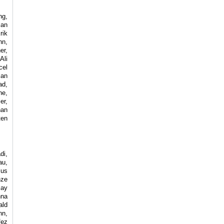
ng,
ian
rik
nn,
er,
Ali
cel
ian
ad,
ne,
er,
han
ten
di,
au,
ius
nze
jay
nna
ald
nn,
fez