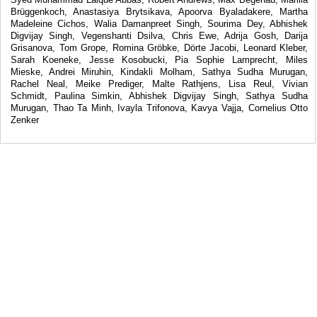
Brüggenkoch, Anastasiya Brytsikava, Apoorva Byaladakere, Martha
Madeleine Cichos, Walia Damanpreet Singh, Sourima Dey, Abhishek
Digvijay Singh, Vegenshanti Dsilva, Chris Ewe, Adrija Gosh, Darija
Grisanova, Tom Grope, Romina Gröbke, Dörte Jacobi, Leonard Kleber,
Sarah Koeneke, Jesse Kosobucki, Pia Sophie Lamprecht, Miles
Mieske, Andrei Miruhin, Kindakli Molham, Sathya Sudha Murugan,
Rachel Neal, Meike Prediger, Malte Rathjens, Lisa Reul, Vivian
Schmidt, Paulina Simkin, Abhishek Digvijay Singh, Sathya Sudha
Murugan, Thao Ta Minh, Ivayla Trifonova, Kavya Vajja, Cornelius Otto
Zenker