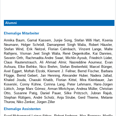
Alumni
Ehemalige Mitarbeiter
Annika Baum, Gamal Kassem, Junjie Song, Stefan Willi Hart, Ksenia
Neumann, Holger Schrödl, Damanpreet Singh Walia, Robert Häusler,
Stefan Wind, Erik Neitzel, Florian Calmbach, Vinzent Lange, Malte
Rathjens, Visman Jeet Singh Walia, René Degenkolbe, Kai Dannies,
Severin Orth, Rachmadita Andre Swari, Michlin Ayoub, Friedrich Lüder,
Claus Rautenstrauch, Ali Ahmad Almir, Nasreddine Aoumeur, Evan
Asfoura, Elke Bethke, Nico Brehm, Stefan Breitenfeld, Marcel Bünger,
Axel Eggert, Moftah Elzobi, Klement J. Fellner, Bernd Fischer, Barbara
Flügge, Bernd Gebert, Jan Henning, Alexander Huber, Nadera Jallad,
Khaled Jouda, Chaouki Khatib, Florian Kittel, Mira Kleinbauer, Jan
Koserski, Conny Kühne, Corinna Lang, Peter Lehmann, Hans-Jürgen
Lüttich, Jorge Marx Gómez, Arman Mkrtchyan, Andrea Müller, Christian
Otto, Susanne Patig, Daniel Pauer, Silke Prötzsch, Jubran Rajub,
Stephan Rüttgers, André Scholz, Anja Strube, Gerd Thieme, Melanie
Thurow, Niko Zenker, Jürgen Ziller
Ehemalige Assistenten
Syed Muhammad Laique Abbas, Robert Andrews, Max Begenau, Marilla