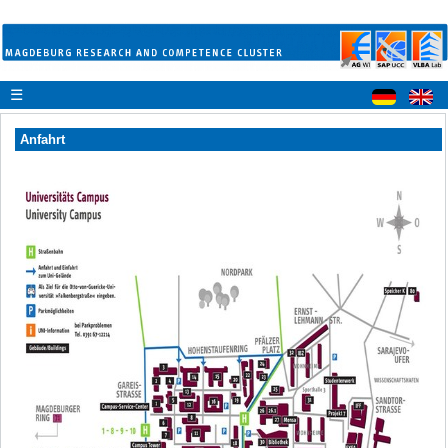
☰
Anfahrt