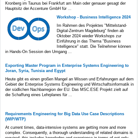
Kronberg im Taunus bei Frankfurt am Main oder genauer gesagt der
Hauptsitz der Accenture GmbH für ...
Workshop - Business Intelligence 2024
Im Rahmen des Projektes "Mittelstand-
Digital-Zentrum Magdeburg" finden ab
Oktober 2024 wieder Workshops zur
Einführung in das Thema "Business
Intelligence" statt. Die Teilnehmer können
in Hands-On Session den Umgang ...
Exporting Master Program in Enterprise Systems Engineering to
Joran, Syria, Tunisia and Egypt
Heute gibt es einen großen Mangel an Wissen und Erfahrungen auf dem
Gebiet der Enterprise Systems Engineering und Wirtschaftsinformatik in
der südlichen Nachbarregion der EU. Das MSC.ESE Projekt zielt auf
die Schaffung eines Lehrplanes für ...
Requirements Engineering for Big Data Use Case Descriptions
(WIP/WTP)
At current times, data-intensive systems are getting more and more
complex. Consequently, a thorough understanding of related domains is
required; this includes knowledge and experience in terms of not only