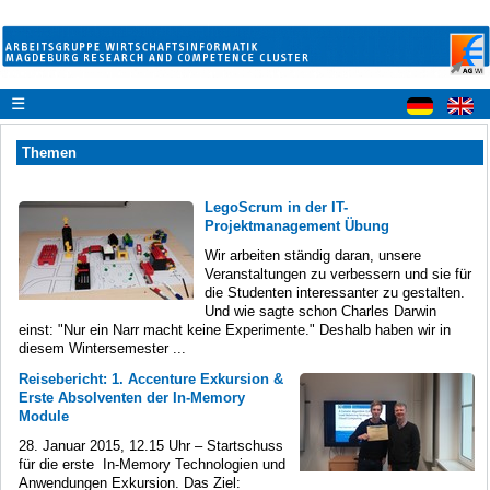
☰
Themen
LegoScrum in der IT-
Projektmanagement Übung
Wir arbeiten ständig daran, unsere
Veranstaltungen zu verbessern und sie für
die Studenten interessanter zu gestalten.
Und wie sagte schon Charles Darwin
einst: "Nur ein Narr macht keine Experimente." Deshalb haben wir in
diesem Wintersemester ...
Reisebericht: 1. Accenture Exkursion &
Erste Absolventen der In-Memory
Module
28. Januar 2015, 12.15 Uhr – Startschuss
für die erste In-Memory Technologien und
Anwendungen Exkursion. Das Ziel: