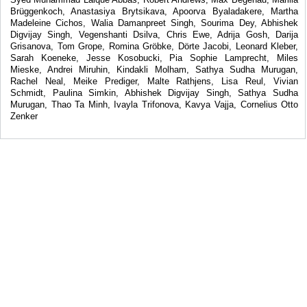
Brüggenkoch, Anastasiya Brytsikava, Apoorva Byaladakere, Martha
Madeleine Cichos, Walia Damanpreet Singh, Sourima Dey, Abhishek
Digvijay Singh, Vegenshanti Dsilva, Chris Ewe, Adrija Gosh, Darija
Grisanova, Tom Grope, Romina Gröbke, Dörte Jacobi, Leonard Kleber,
Sarah Koeneke, Jesse Kosobucki, Pia Sophie Lamprecht, Miles
Mieske, Andrei Miruhin, Kindakli Molham, Sathya Sudha Murugan,
Rachel Neal, Meike Prediger, Malte Rathjens, Lisa Reul, Vivian
Schmidt, Paulina Simkin, Abhishek Digvijay Singh, Sathya Sudha
Murugan, Thao Ta Minh, Ivayla Trifonova, Kavya Vajja, Cornelius Otto
Zenker