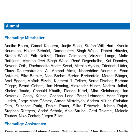
Alumni
Ehemalige Mitarbeiter
Annika Baum, Gamal Kassem, Junjie Song, Stefan Willi Hart, Ksenia
Neumann, Holger Schrödl, Damanpreet Singh Walia, Robert Häusler,
Stefan Wind, Erik Neitzel, Florian Calmbach, Vinzent Lange, Malte
Rathjens, Visman Jeet Singh Walia, René Degenkolbe, Kai Dannies,
Severin Orth, Rachmadita Andre Swari, Michlin Ayoub, Friedrich Lüder,
Claus Rautenstrauch, Ali Ahmad Almir, Nasreddine Aoumeur, Evan
Asfoura, Elke Bethke, Nico Brehm, Stefan Breitenfeld, Marcel Bünger,
Axel Eggert, Moftah Elzobi, Klement J. Fellner, Bernd Fischer, Barbara
Flügge, Bernd Gebert, Jan Henning, Alexander Huber, Nadera Jallad,
Khaled Jouda, Chaouki Khatib, Florian Kittel, Mira Kleinbauer, Jan
Koserski, Conny Kühne, Corinna Lang, Peter Lehmann, Hans-Jürgen
Lüttich, Jorge Marx Gómez, Arman Mkrtchyan, Andrea Müller, Christian
Otto, Susanne Patig, Daniel Pauer, Silke Prötzsch, Jubran Rajub,
Stephan Rüttgers, André Scholz, Anja Strube, Gerd Thieme, Melanie
Thurow, Niko Zenker, Jürgen Ziller
Ehemalige Assistenten
Syed Muhammad Laique Abbas, Robert Andrews, Max Begenau, Marilla