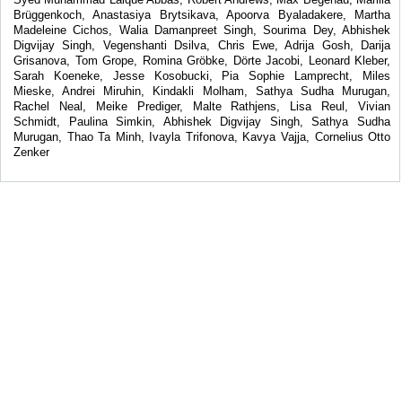
Brüggenkoch, Anastasiya Brytsikava, Apoorva Byaladakere, Martha
Madeleine Cichos, Walia Damanpreet Singh, Sourima Dey, Abhishek
Digvijay Singh, Vegenshanti Dsilva, Chris Ewe, Adrija Gosh, Darija
Grisanova, Tom Grope, Romina Gröbke, Dörte Jacobi, Leonard Kleber,
Sarah Koeneke, Jesse Kosobucki, Pia Sophie Lamprecht, Miles
Mieske, Andrei Miruhin, Kindakli Molham, Sathya Sudha Murugan,
Rachel Neal, Meike Prediger, Malte Rathjens, Lisa Reul, Vivian
Schmidt, Paulina Simkin, Abhishek Digvijay Singh, Sathya Sudha
Murugan, Thao Ta Minh, Ivayla Trifonova, Kavya Vajja, Cornelius Otto
Zenker