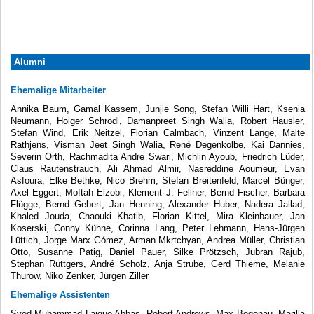
Alumni
Ehemalige Mitarbeiter
Annika Baum, Gamal Kassem, Junjie Song, Stefan Willi Hart, Ksenia
Neumann, Holger Schrödl, Damanpreet Singh Walia, Robert Häusler,
Stefan Wind, Erik Neitzel, Florian Calmbach, Vinzent Lange, Malte
Rathjens, Visman Jeet Singh Walia, René Degenkolbe, Kai Dannies,
Severin Orth, Rachmadita Andre Swari, Michlin Ayoub, Friedrich Lüder,
Claus Rautenstrauch, Ali Ahmad Almir, Nasreddine Aoumeur, Evan
Asfoura, Elke Bethke, Nico Brehm, Stefan Breitenfeld, Marcel Bünger,
Axel Eggert, Moftah Elzobi, Klement J. Fellner, Bernd Fischer, Barbara
Flügge, Bernd Gebert, Jan Henning, Alexander Huber, Nadera Jallad,
Khaled Jouda, Chaouki Khatib, Florian Kittel, Mira Kleinbauer, Jan
Koserski, Conny Kühne, Corinna Lang, Peter Lehmann, Hans-Jürgen
Lüttich, Jorge Marx Gómez, Arman Mkrtchyan, Andrea Müller, Christian
Otto, Susanne Patig, Daniel Pauer, Silke Prötzsch, Jubran Rajub,
Stephan Rüttgers, André Scholz, Anja Strube, Gerd Thieme, Melanie
Thurow, Niko Zenker, Jürgen Ziller
Ehemalige Assistenten
Syed Muhammad Laique Abbas, Robert Andrews, Max Begenau, Marilla