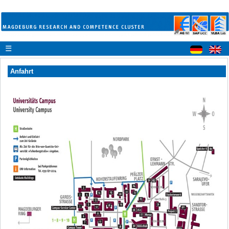
☰
Anfahrt