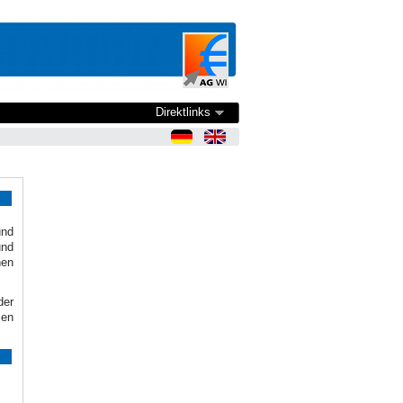
Direktlinks
nd
und
hen
der
len