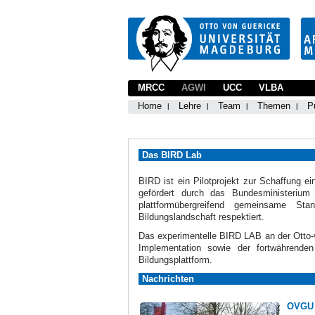
MRCC
AGWI
UCC
VLBA
Home
Lehre
Team
Themen
P
Das BIRD Lab
BIRD ist ein Pilotprojekt zur Schaffung ei
gefördert durch das Bundesministeriu
plattformübergreifend gemeinsame Sta
Bildungslandschaft respektiert.
Das experimentelle BIRD LAB an der Otto-v
Implementation sowie der fortwährenden
Bildungsplattform.
Nachrichten
OVGU 