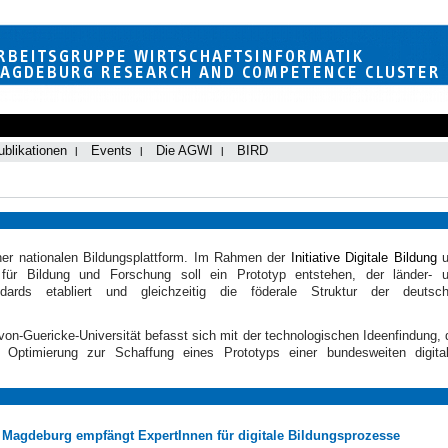
ublikationen
Events
Die AGWI
BIRD
ner nationalen Bildungsplattform
. Im Rahmen der
Initiative Digitale Bildung
u
m für Bildung und Forschung
soll ein Prototyp entstehen, der länder- 
ndards etabliert und gleichzeitig die föderale Struktur der deutsc
on-Guericke-Universität befasst sich mit der technologischen Ideenfindung, 
 Optimierung zur Schaffung eines Prototyps einer bundesweiten digita
Magdeburg empfängt ExpertInnen für digitale Bildungsprozesse