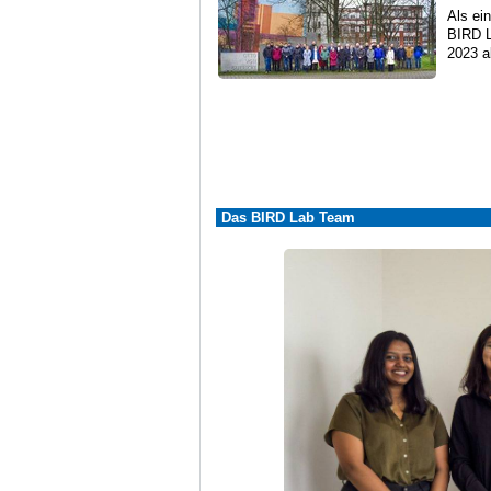
Als ei
BIRD L
2023 a
Das BIRD Lab Team