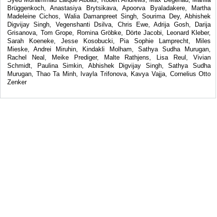
Brüggenkoch, Anastasiya Brytsikava, Apoorva Byaladakere, Martha
Madeleine Cichos, Walia Damanpreet Singh, Sourima Dey, Abhishek
Digvijay Singh, Vegenshanti Dsilva, Chris Ewe, Adrija Gosh, Darija
Grisanova, Tom Grope, Romina Gröbke, Dörte Jacobi, Leonard Kleber,
Sarah Koeneke, Jesse Kosobucki, Pia Sophie Lamprecht, Miles
Mieske, Andrei Miruhin, Kindakli Molham, Sathya Sudha Murugan,
Rachel Neal, Meike Prediger, Malte Rathjens, Lisa Reul, Vivian
Schmidt, Paulina Simkin, Abhishek Digvijay Singh, Sathya Sudha
Murugan, Thao Ta Minh, Ivayla Trifonova, Kavya Vajja, Cornelius Otto
Zenker