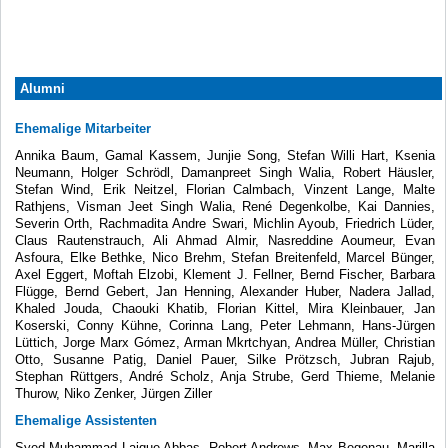
Alumni
Ehemalige Mitarbeiter
Annika Baum, Gamal Kassem, Junjie Song, Stefan Willi Hart, Ksenia
Neumann, Holger Schrödl, Damanpreet Singh Walia, Robert Häusler,
Stefan Wind, Erik Neitzel, Florian Calmbach, Vinzent Lange, Malte
Rathjens, Visman Jeet Singh Walia, René Degenkolbe, Kai Dannies,
Severin Orth, Rachmadita Andre Swari, Michlin Ayoub, Friedrich Lüder,
Claus Rautenstrauch, Ali Ahmad Almir, Nasreddine Aoumeur, Evan
Asfoura, Elke Bethke, Nico Brehm, Stefan Breitenfeld, Marcel Bünger,
Axel Eggert, Moftah Elzobi, Klement J. Fellner, Bernd Fischer, Barbara
Flügge, Bernd Gebert, Jan Henning, Alexander Huber, Nadera Jallad,
Khaled Jouda, Chaouki Khatib, Florian Kittel, Mira Kleinbauer, Jan
Koserski, Conny Kühne, Corinna Lang, Peter Lehmann, Hans-Jürgen
Lüttich, Jorge Marx Gómez, Arman Mkrtchyan, Andrea Müller, Christian
Otto, Susanne Patig, Daniel Pauer, Silke Prötzsch, Jubran Rajub,
Stephan Rüttgers, André Scholz, Anja Strube, Gerd Thieme, Melanie
Thurow, Niko Zenker, Jürgen Ziller
Ehemalige Assistenten
Syed Muhammad Laique Abbas, Robert Andrews, Max Begenau, Marilla