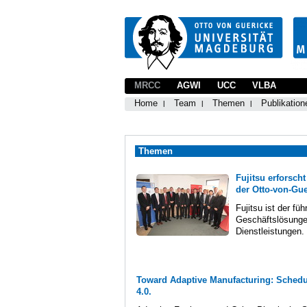
MRCC
AGWI
UCC
VLBA
Home
Team
Themen
Publikation
Themen
Fujitsu erforsch
der Otto-von-Gu
Fujitsu ist der fü
Geschäftslösungen
Dienstleistungen. 
Toward Adaptive Manufacturing: Schedul
4.0.