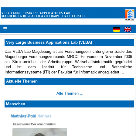
☰
Very Large Business Applications Lab (VLBA)
Das VLBA Lab Magdeburg ist als Forschungseinrichtung eine Säule des
Magdeburger Forschungsverbunds MRCC. Es wurde im November 2006
als Struktureinheit der Arbeitsgruppe Wirtschaftsinformatik gegründet
und ist dem Institut für Technische und Betriebliche
Informationssysteme (ITI) der Fakultät für Informatik angegliedert ...
Aktuelle Themen
Alle Themen ...
Menschen
Abdulrahman Nahhas
Matthias Pohl
Wissenschaftler, Koordination
Assoziierter Wissenschaftler