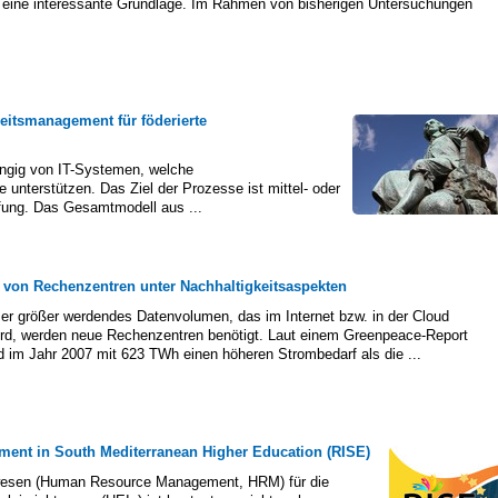
nen eine interessante Grundlage. Im Rahmen von bisherigen Untersuchungen
heitsmanagement für föderierte
hängig von IT-Systemen, welche
unterstützen. Das Ziel der Prozesse ist mittel- oder
fung. Das Gesamtmodell aus ...
 von Rechenzentren unter Nachhaltigkeitsaspekten
er größer werdendes Datenvolumen, das im Internet bzw. in der Cloud
ird, werden neue Rechenzentren benötigt. Laut einem Greenpeace-Report
d im Jahr 2007 mit 623 TWh einen höheren Strombedarf als die ...
nt in South Mediterranean Higher Education (RISE)
lwesen (Human Resource Management, HRM) für die