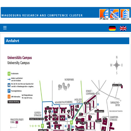
☰
Anfahrt