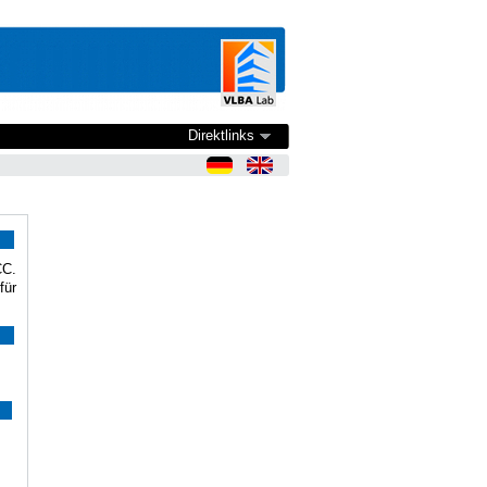
Direktlinks
CC.
für