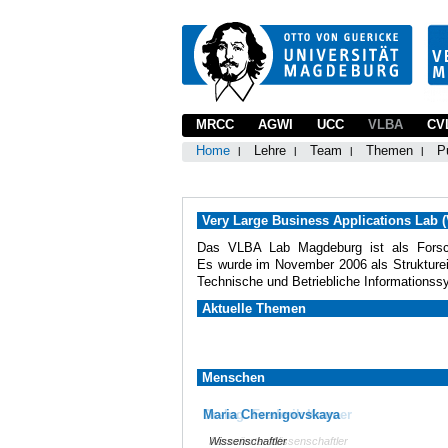
MRCC
AGWI
UCC
VLBA
CV
Home
Lehre
Team
Themen
P
Very Large Business Applications Lab 
Das VLBA Lab Magdeburg ist als Forsc
Es wurde im November 2006 als Struktureinh
Technische und Betriebliche Informationssys
Aktuelle Themen
Menschen
Maria Chernigovskaya
Dr.-Ing. Frederik Kramer
Wissenschaftler
Assoziierter Wissenschaftler