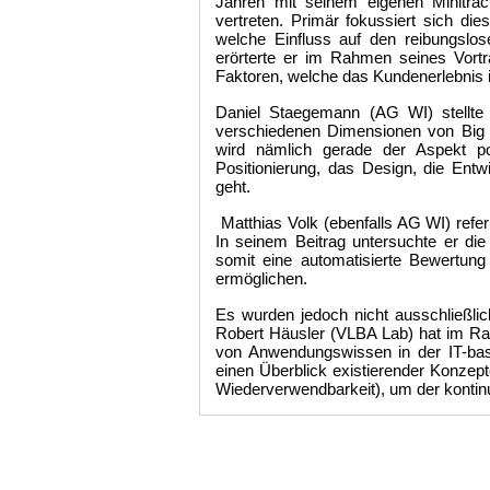
Jahren mit seinem eigenen Minitra
vertreten. Primär fokussiert sich d
welche Einfluss auf den reibungslo
erörterte er im Rahmen seines Vortr
Faktoren, welche das Kundenerlebnis 
Daniel Staegemann (AG WI) stellt
verschiedenen Dimensionen von Big D
wird nämlich gerade der Aspekt po
Positionierung, das Design, die Entw
geht.
Matthias Volk (ebenfalls AG WI) ref
In seinem Beitrag untersuchte er die
somit eine automatisierte Bewertun
ermöglichen.
Es wurden jedoch nicht ausschließlic
Robert Häusler (VLBA Lab) hat im Rah
von Anwendungswissen in der IT-basie
einen Überblick existierender Konzep
Wiederverwendbarkeit), um der kontin