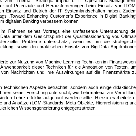
ck zum Thema: “Strategic Impact of IT Operations Management
ieser auf Potenziale und Herausforderungen beim Einsatz von ITOM
sen Einsatz und Betrieb der IT Systemlandschaften haben. Zude
ags „Toward Enhancing Customer’s Experience in Digital Banking
im digitalen Banking verbessern können.
e im Rahmen seines Vortrags eine umfassende Untersuchung de
ata unter dem Gesichtspunkt der Qualitätssicherung vor. Oftmal
tenzieller Probleme unterschätzt, wenn es um die strategisch
icklung, sowie den praktischen Einsatz von Big Data Applikatione
erierte zur Nutzung von Machine Learning Techniken im Finanzwesen
 Anwendbarkeit dieser Techniken für die Annotation von Texten, u
g von Nachrichten und ihre Auswirkungen auf die Finanzmärkte z
h technischen Aspekte betrachtet, sondern auch einige didaktische
men seiner Forschung untersucht, wie Lehrmaterial zur Vermittlun
rten Lehre effektiv aufgebaut werden sollte. Hierzu erarbeitete e
te und Ansätze (LOM-Standards, Meta-Objekte, Hierarchisierung un
uierlichen Wissensgenerierung entgegenzutreten.