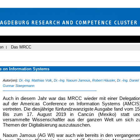
en
Das MRCC
e on Information Systems
Autor(en):
Dr.-Ing. Matthias Volk
,
Dr.-Ing. Naoum Jamous
,
Robert Häusler
,
Dr.-Ing. Daniel
Gunnar Staegemann
Auch in diesem Jahr war das MRCC wieder mit einer Delegatio
auf der Americas Conference on Information Systems (AMCIS
vertreten. Die diesjährige fünfundzwanzigste Ausgabe fand vom 15
Bis zum 17. August 2019 in Cancún (Mexiko) statt un
versammelte Wissenschaftler aus der ganzen Welt um sich z
Themen der Digitalisierung auszutauschen.
Naoum Jamous (AG WI) war auch wie bereits in den vergangene