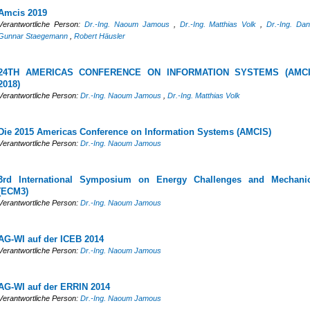
Amcis 2019
Verantwortliche Person:
Dr.-Ing. Naoum Jamous
,
Dr.-Ing. Matthias Volk
,
Dr.-Ing. Dan
Gunnar Staegemann
,
Robert Häusler
24TH AMERICAS CONFERENCE ON INFORMATION SYSTEMS (AMC
2018)
Verantwortliche Person:
Dr.-Ing. Naoum Jamous
,
Dr.-Ing. Matthias Volk
Die 2015 Americas Conference on Information Systems (AMCIS)
Verantwortliche Person:
Dr.-Ing. Naoum Jamous
3rd International Symposium on Energy Challenges and Mechani
(ECM3)
Verantwortliche Person:
Dr.-Ing. Naoum Jamous
AG-WI auf der ICEB 2014
Verantwortliche Person:
Dr.-Ing. Naoum Jamous
AG-WI auf der ERRIN 2014
Verantwortliche Person:
Dr.-Ing. Naoum Jamous