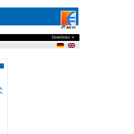
Direktlinks
s,
P-