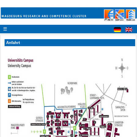
☰
Anfahrt