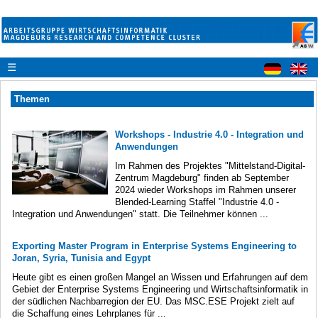
☰
Themen
Workshops - Industrie 4.0 - Integration und
Anwendungen
Im Rahmen des Projektes "Mittelstand-Digital-
Zentrum Magdeburg" finden ab September
2024 wieder Workshops im Rahmen unserer
Blended-Learning Staffel "Industrie 4.0 -
Integration und Anwendungen" statt. Die Teilnehmer können ...
Exporting Master Program in Enterprise Systems Engineering to
Joran, Syria, Tunisia and Egypt
Heute gibt es einen großen Mangel an Wissen und Erfahrungen auf dem
Gebiet der Enterprise Systems Engineering und Wirtschaftsinformatik in
der südlichen Nachbarregion der EU. Das MSC.ESE Projekt zielt auf
die Schaffung eines Lehrplanes für ...