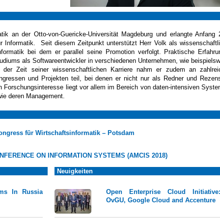
matik an der Otto-von-Guericke-Universität Magdeburg und erlangte Anfang
r Informatik. Seit diesem Zeitpunkt unterstützt Herr Volk als wissenschaftl
informatik bei dem er parallel seine Promotion verfolgt. Praktische Erfahr
tudiums als Softwareentwickler in verschiedenen Unternehmen, wie beispiels
er Zeit seiner wissenschaftlichen Karriere nahm er zudem an zahlrei
ongressen und Projekten teil, bei denen er nicht nur als Redner und Rezen
in Forschungsinteresse liegt vor allem im Bereich von daten-intensiven Syst
owie deren Management.
Kongress für Wirtschaftsinformatik – Potsdam
NFERENCE ON INFORMATION SYSTEMS (AMCIS 2018)
Neuigkeiten
ams In Russia
Open Enterprise Cloud Initiative
OvGU, Google Cloud and Accenture