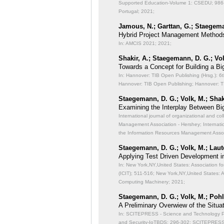
Supported Education-Volume 1: CSEDU;
986
Portugal; 2021;
Jamous, N.; Garttan, G.; Staegema
Hybrid Project Management Methods 
In: AMCIS 2021;
2021;
Shakir, A.; Staegemann, D. G.; Vo
Towards a Concept for Building a Bi
In: Hannover: TIB Open Publishing (Hrsg.): 6
Hannover: TIB Open Publishing; Hannover: T
Staegemann, D. G.; Volk, M.; Shaki
Examining the Interplay Between Bi
International journal of organizational and col
Management Association - Hershey; International
the Information Resources Management Assoc
Staegemann, D. G.; Volk, M.; Laut
Applying Test Driven Development i
In: New York,NY,United States: Association f
(ICIT);
511-516; New York,NY,United States: A
Computing Machinery; 2021;
Staegemann, D. G.; Volk, M.; Pohl,
A Preliminary Overwiew of the Situat
In: SCITEPRESS - Science and Technology Publ
and Security-IoTBDS;
296-302; SCITEPRESS -