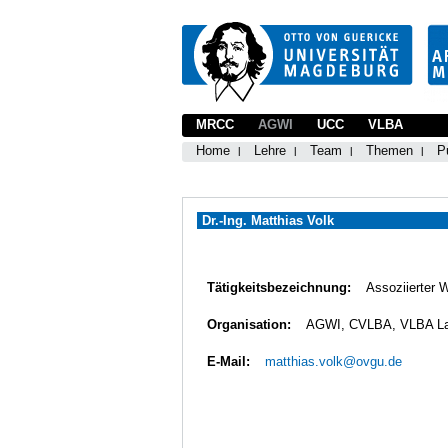
MRCC
AGWI
UCC
VLBA
Home
Lehre
Team
Themen
P
Dr.-Ing. Matthias Volk
Tätigkeitsbezeichnung:
Assoziierter 
Organisation:
AGWI, CVLBA, VLBA L
E-Mail:
matthias.volk@ovgu.de