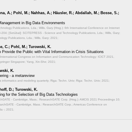
a, A.; Pohl, M.; Nahhas, A.; Häusler, R.; Abdallah, M.; Bosse, S.;
 Management in Big Data Environments
ology Publications, Lda.; Wills, Gary (Hrsg.): 6th International Conference on Internet
-204; [Setúbal]: SCITEPRESS - Science and Technology Publications, Lda.; Wills, Gary;
ogy Publications, Lda.; Wills, Gary; 2021;
e, C.; Pohl, M.; Turowski, K.
Provide the Public with Vital Information in Crisis Situations
th International Congress on Information and Communication Technology: ICICT 2021,
Springer Singapore; Yang, Xin-She; 2021;
wski, K.
ering - a metareview
s informatics and modeling quarterly;
Riga: Techn. Univ; Riga: Techn. Univ; 2021;
off, D.; Turowski, K.
ing for the Selection of Big Data Technologies
archGATE - Cambridge, Mass.: ResearchGATE Corp. (Hrsg.): AMCIS 2021 Proceedings 10;
searchGATE - Cambridge, Mass.: ResearchGATE Corp.; Americas Conference on
a -; 2021;