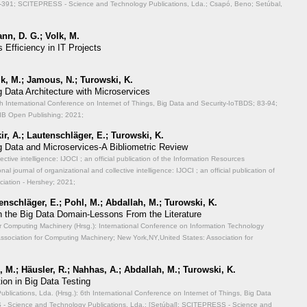
-391; SCITEPRESS - Science and Technology Publications, Lda.; Csapó, Beno; Setúbal,
nn, D. G.; Volk, M.
Efficiency in IT Projects
lk, M.; Jamous, N.; Turowski, K.
g Data Architecture with Microservices
th International Conference on Internet of Things, Big Data and Security-IoTBDS;
83-94;
IB Open Publishing; 2021;
r, A.; Lautenschläger, E.; Turowski, K.
g Data and Microservices-A Bibliometric Review
lective intelligence: IJOCI ; an official publication of the Information Resources
 journal of organizational and collective intelligence: IJOCI ; an official publication of
iation - Hershey; 2021;
enschläger, E.; Pohl, M.; Abdallah, M.; Turowski, K.
n the Big Data Domain-Lessons From the Literature
or Computing Machinery (Hrsg.): International Conference on Information Technology
ssociation for Computing Machinery; New York,NY,United States: Association for
 M.; Häusler, R.; Nahhas, A.; Abdallah, M.; Turowski, K.
ion in Big Data Testing
ications, Lda. (Hrsg.): 6th International Conference on Internet of Things, Big Data
 Science and Technology Publications, Lda.; [Setúbal]: SCITEPRESS - Science and