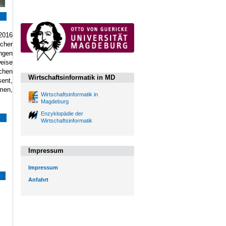
 2016
icher
ungen
weise
chen
Wirtschaftsinformatik in MD
sent,
emen,
Wirtschaftsinformatik in
Magdeburg
Enzyklopädie der
Wirtschaftsinformatik
Impressum
Impressum
Anfahrt
: