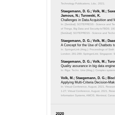
Technology Publications, Lda.; 2021;
Staegemann, D. G.; Volk, M.; Saxen
Jamous, N.; Turowski, K.
Challenges in Data Acquisition and
In: [Setúbal]: SCITEPRESS - Science and Techn
of Things, Big Data and Security-IoTBDS;
193
[Setúbal]: SCITEPRESS - Science and Technol
Staegemann, D. G.; Volk, M.; Daas
A Concept for the Use of Chatbots to 
In: SpringerLink (Hrsg.): Proceedings of Six
London;
281-289; SpringerLink; Singapore: 
Staegemann, D. G.; Volk, M.; Turo
Quality assurance in big data engine
In: Riga: Techn. Univ (Hrsg.): Complex system
Volk, M.; Staegemann, D. G.; Bisch
Applying Multi-Criteria Decision-Mak
In: Virtual Conference, August, 2021, Rese
1-27; Virtual Conference, August, 2021, Re
Information Systems, AMCIS, Montreal, Canad
2020