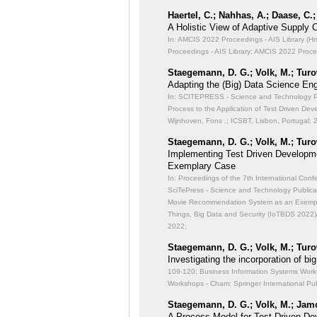
Haertel, C.; Nahhas, A.; Daase, C.;
A Holistic View of Adaptive Supply C
In: AMCIS 2022 Proceedings - AIS Library (Hrsg
Proceedings - AIS Library; AMCIS 2022 Procee
Staegemann, D. G.; Volk, M.; Turo
Adapting the (Big) Data Science Eng
In: SCITEPRESS - Science and Technology Pub
Process to the Application of Test Driven De
Wijnhoven, Fons .; ICSBT, Lisbon, Portugal; 
Staegemann, D. G.; Volk, M.; Turo
Implementing Test Driven Developm
Exemplary Case
In: Proceedings of the 7th International Con
SciTePress - Science and Technology Publicat
Movie Recommendation System as an Exemp
Things, Big Data and Security (IoTBDS 2022)
2022;
Staegemann, D. G.; Volk, M.; Turo
Investigating the incorporation of 
109-120; Business Information Systems Works
Workshops - Cham: Springer International Pub
Staegemann, D. G.; Volk, M.; Jamo
A Process Model for Test Driven De