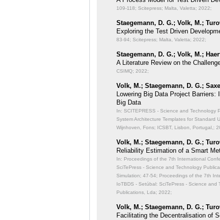
109-118; Scitepress; Malta, Valetta; 2022;
Staegemann, D. G.; Volk, M.; Turo
Exploring the Test Driven Developme
83-94; Scitepress; Malta, Valetta; 2022;
Staegemann, D. G.; Volk, M.; Haert
A Literature Review on the Challeng
CSIMQ; 2022;
Volk, M.; Staegemann, D. G.; Saxe
Lowering Big Data Project Barriers:
Big Data
In: SCITEPRESS - Science and Technology Publ
System Architecture Templates for Standard 
Wijnhoven, Fons; ICSBT, Lisbon, Portugal,; 2
Volk, M.; Staegemann, D. G.; Turo
Reliability Estimation of a Smart Me
In: Proceedings of the 7th International Con
SciTePress - Science and Technology Publicati
Simulation;
47-54; Proceedings of the 7th Int
IoTBDS - Setúbal: SciTePress - Science and 
Publications, Lda; 2022;
Volk, M.; Staegemann, D. G.; Turo
Facilitating the Decentralisation o