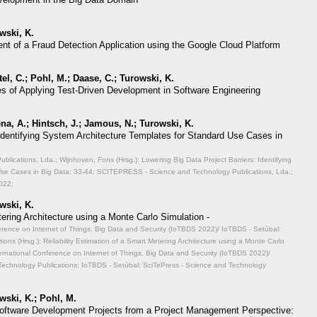
wski, K.
nt of a Fraud Detection Application using the Google Cloud Platform
el, C.; Pohl, M.; Daase, C.; Turowski, K.
es of Applying Test-Driven Development in Software Engineering
na, A.; Hintsch, J.; Jamous, N.; Turowski, K.
 Identifying System Architecture Templates for Standard Use Cases in
ications, Lda.; Wijnhoven, Fons (Hrsg.): Lowering Big Data Project Barriers: Identifying
Use Cases in Big Data;
33-44; SCITEPRESS - Science and Technology Publications, Lda.;
022;
wski, K.
tering Architecture using a Monte Carlo Simulation -
ference on Internet of Things, Big Data and Security (IoTBDS 2022)/ IoTBDS - Setúbal:
ons (Hrsg.): Reliability Estimation of a Smart Metering Architecture using a Monte Carlo
ernational Conference on Internet of Things, Big Data and Security (IoTBDS 2022)/
Technology Publications; IoTBDS - Setúbal: SciTePress - Science and Technology
wski, K.; Pohl, M.
f Software Development Projects from a Project Management Perspective: