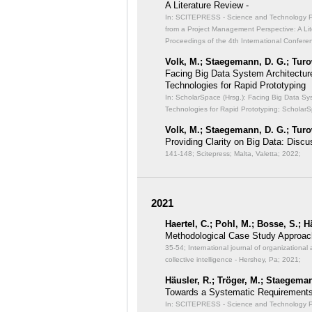
A Literature Review -
In: SCITEPRESS - Science and Technology Publ
from a Project Management Perspective: A Lit
Proceedings of the 4th International Confer
Volk, M.; Staegemann, D. G.; Turo
Facing Big Data System Architectu
Technologies for Rapid Prototyping
In: ScholarSpace (Hrsg.): Facing Big Data S
Technologies for Rapid Prototyping;
ScholarS
Volk, M.; Staegemann, D. G.; Turo
Providing Clarity on Big Data: Discu
141-148; Scitepress; Malta, Valetta; 2022;
2021
Haertel, C.; Pohl, M.; Bosse, S.; 
Methodological Case Study Approach
35-54; International journal of organizational 
collective intelligence - Hershey, Pa; 2021;
Häusler, R.; Tröger, M.; Staegeman
Towards a Systematic Requirements
In: SCITEPRESS - Science and Technology Pub