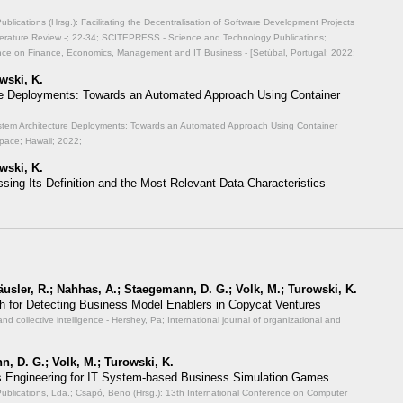
ications (Hrsg.): Facilitating the Decentralisation of Software Development Projects
erature Review -;
22-34; SCITEPRESS - Science and Technology Publications;
ence on Finance, Economics, Management and IT Business - [Setúbal, Portugal; 2022;
wski, K.
re Deployments: Towards an Automated Approach Using Container
ystem Architecture Deployments: Towards an Automated Approach Using Container
pace; Hawaii; 2022;
wski, K.
ssing Its Definition and the Most Relevant Data Characteristics
Häusler, R.; Nahhas, A.; Staegemann, D. G.; Volk, M.; Turowski, K.
 for Detecting Business Model Enablers in Copycat Ventures
and collective intelligence - Hershey, Pa; International journal of organizational and
n, D. G.; Volk, M.; Turowski, K.
 Engineering for IT System-based Business Simulation Games
lications, Lda.; Csapó, Beno (Hrsg.): 13th International Conference on Computer