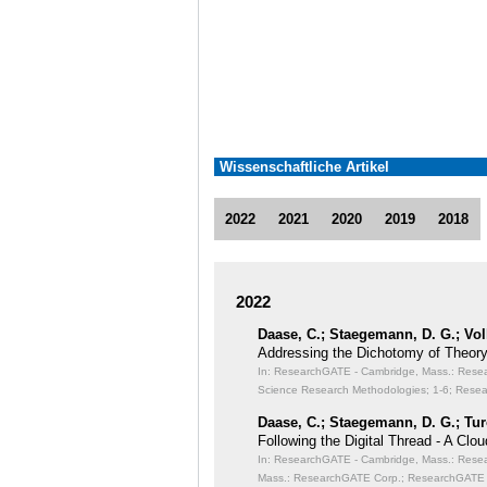
Wissenschaftliche Artikel
2022
2021
2020
2019
2018
2022
Daase, C.; Staegemann, D. G.; Vol
Addressing the Dichotomy of Theory
In: ResearchGATE - Cambridge, Mass.: Resear
Science Research Methodologies;
1-6; Resea
Daase, C.; Staegemann, D. G.; Tur
Following the Digital Thread - A Cl
In: ResearchGATE - Cambridge, Mass.: Resear
Mass.: ResearchGATE Corp.; ResearchGATE 