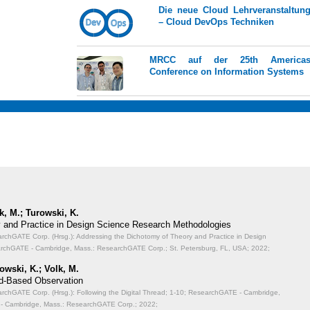
Die neue Cloud Lehrveranstaltun
– Cloud DevOps Techniken
MRCC auf der 25th America
Conference on Information Systems
k, M.; Turowski, K.
 and Practice in Design Science Research Methodologies
chGATE Corp. (Hrsg.): Addressing the Dichotomy of Theory and Practice in Design
rchGATE - Cambridge, Mass.: ResearchGATE Corp.; St. Petersburg, FL, USA; 2022;
owski, K.; Volk, M.
oud-Based Observation
chGATE Corp. (Hrsg.): Following the Digital Thread;
1-10; ResearchGATE - Cambridge,
- Cambridge, Mass.: ResearchGATE Corp.; 2022;