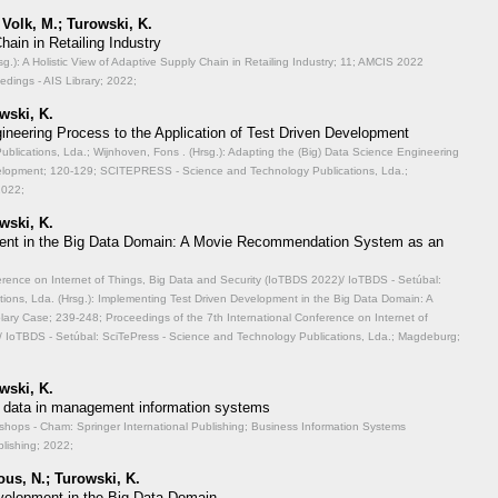
 Volk, M.; Turowski, K.
hain in Retailing Industry
.): A Holistic View of Adaptive Supply Chain in Retailing Industry;
11; AMCIS 2022
dings - AIS Library; 2022;
wski, K.
ineering Process to the Application of Test Driven Development
lications, Lda.; Wijnhoven, Fons . (Hrsg.): Adapting the (Big) Data Science Engineering
velopment;
120-129; SCITEPRESS - Science and Technology Publications, Lda.;
2022;
wski, K.
ent in the Big Data Domain: A Movie Recommendation System as an
ference on Internet of Things, Big Data and Security (IoTBDS 2022)/ IoTBDS - Setúbal:
ions, Lda. (Hrsg.): Implementing Test Driven Development in the Big Data Domain: A
lary Case;
239-248; Proceedings of the 7th International Conference on Internet of
/ IoTBDS - Setúbal: SciTePress - Science and Technology Publications, Lda.; Magdeburg;
wski, K.
big data in management information systems
hops - Cham: Springer International Publishing; Business Information Systems
lishing; 2022;
us, N.; Turowski, K.
velopment in the Big Data Domain