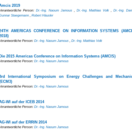
Amcis 2019
Verantwortliche Person:
Dr.-Ing. Naoum Jamous
,
Dr.-Ing. Matthias Volk
,
Dr.-Ing. Dan
Gunnar Staegemann
,
Robert Häusler
24TH AMERICAS CONFERENCE ON INFORMATION SYSTEMS (AMC
2018)
Verantwortliche Person:
Dr.-Ing. Naoum Jamous
,
Dr.-Ing. Matthias Volk
Die 2015 Americas Conference on Information Systems (AMCIS)
Verantwortliche Person:
Dr.-Ing. Naoum Jamous
3rd International Symposium on Energy Challenges and Mechani
(ECM3)
Verantwortliche Person:
Dr.-Ing. Naoum Jamous
AG-WI auf der ICEB 2014
Verantwortliche Person:
Dr.-Ing. Naoum Jamous
AG-WI auf der ERRIN 2014
Verantwortliche Person:
Dr.-Ing. Naoum Jamous