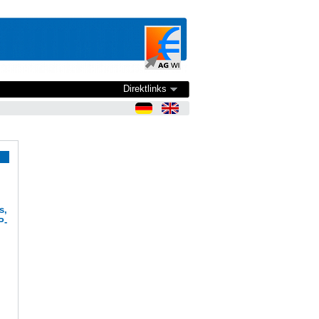
Direktlinks
s,
P-