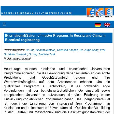
☰
INternationaliSation of master Programs In Russia and China in
Electrical engineering
Projektmitglieder:
Dr.-Ing. Naoum Jamous
,
Christian Knopke
,
Dr. Junjie Song
,
Prof.
Dr. Klaus Turowski
,
Dr.-Ing. Matthias Volk
Projektstatus: laufend
Heutzutage müssen russische und chinesische Universitäten
Programme anbieten, die die Gewöhnung der Absolventen an das echte
Produktions- und Geschäftsumfeld fördern und ihre
Wettbewerbsfähigkeit auf dem Arbeitsmarkt erhöhen. Um ein
qualitatives Programm zu entwickeln, ist es notwendig, enge
Verbindungen mit der betriebswirtschaftlichen Gemeinschaft sowie
europäischen Universitäten aufzubauen, die viele Erfahrung in der
Entwicklung von ähnlichen Programmen haben. Das übergeordnete Ziel
ist, durch die Einführung von interdisziplinären Programmen an
russischen und chinesischen Universitäten, die Qualität der Ausbildung
in der Elektro- und Messtechnik und die Beschäftigungsfähigkeit der