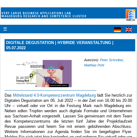
☰
DIGITALE DEGUSTATION | HYBRIDE VERANSTALTUNG |
05.07.2022
Autor(en):
Peter Schreiber
,
Matthias Pohl
Das
Mittelstand 4.0-Kompetenzzentrum Magdeburg
lädt Sie herzlich zur
Digitalen Degustation am
05. Juli 2022 – in der Zeit von 16.00 bis 20.00
Uhr –
virtuell oder vor Ort in die Festung Mark nach
Magdeburg ein.
Neben edlen Tropfen werden auch digitale Formate und Unternehmen
aus Sachsen-
Anhalt vorgestellt.
Lassen Sie gemeinsam mit dem Team
des Kompetenzzentrums die letzten fünf Jahre der
Projektlaufzeit
Revue passieren und feiern Sie mit einem gebührenden Abschluss.
Weitere Informationen zur Agenda finden Sie im beigefügten Flyer.
Melden Sie sich jetzt hier kostenfrei an und nehmen Sie virtuell oder vor