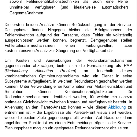
sowohl Fehleridentifikationstechniken als auch eine Reihe
unmittelbar verfügbarer (und idealerweise automatischer)
Gegenmaßnahmen
Die ersten beiden Ansätze können Berücksichtigung in der Service-
Designphase finden. Hingegen bleiben die Erfolgschancen der
Fehlerprävention aufgrund der Tatsache, dass Fehler nie vollständig
ausgeschlossen werden können, begrenzt. Demgegenüber stellen
Fehlertoleranzmechanismen einen wirkungsvollen, aber
kostenintensiven Ansatz zur Steigerung der Verfügbarkeit dar.
Um Kosten und Auswirkungen der Redundanzmechanismen
gegeneinander abzuwägen, bietet sich die Formalisierung als RAP
(Redundancy Allocation Problem)
an. Innerhalb dieses
kombinatorischen Optimierungsproblems wird ein Dienst in seine
Subsysteme aufgegliedert, in welchen Redundanzen geschaffen werden
können. Unter Verwendung einer Kombination von Meta-Heuristiken und
Simulation können Kombinationsmöglichkeiten für
Redundanzmechanismen identifiziert werden, für welche ein nahezu
optimales Gleichgewicht zwischen Kosten und Verfügbarkeit besteht. In
Anlehnung an den Pareto-Ansatz können – wie dieser
Abbildung
zu
entnehmen ist – die Ergebnisse als Pareto-Front visualisiert werden,
wobei die beiden Ziele gegenübergestellt werden. Auf Basis der darin
abgebildeten Punkte ist es einem Entscheidungsträger in der Service-
Planungsphase möglich ein geeignetes Redundanzkonzept abzuleiten.