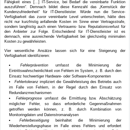
Fähigkeit eines […] IT-Service, bei Bedarf die vereinbarte Funktion
auszuführen“. Demnach bildet diese Kennzahl das „Kernstück der
Kundenzufriedenheit“ für IT-Dienstleister. Würde nun die Service-
Verfügbarkeit das zuvor vereinbarte Level unterschreiten, hätte dies
nicht nur kurzfristig anfallende Kosten im Sinne einer Vertragsstrafe,
sondern langfristig auch einen Vertrauens- bzw. Reputationsverlust für
den Anbieter zur Folge. Entscheidend für IT-Dienstleister ist es
demnach, eine ausreichende Verfügbarkeit bei gleichzeitig minimalen
Kosten zu gewährleisten.
Vier wesentliche Ansätze lassen sich für eine Steigerung der
Verfügbarkeit identifizieren:
Fehlerprävention
umfasst die Minimierung der
Eintrittswahrscheinlichkeit von Fehlern im System, z. B. durch den
Einsatz hochwertiger Hardware- oder Software-Komponenten
Fehlertoleranz
impliziert die Gewährleistung des Betriebs auch
im Falle von Fehlern, in der Regel durch den Einsatz von
Redundanzmechanismen
Fehlerprognose
umfasst die Ermittlung bzw. Abschätzung
möglicher Fehler, so dass erforderliche Gegenmaßnahmen
getroffen werden können, z. B. durch Kombination von
Monitoringdaten und Datenstromanalysen
Fehlerbeseitigung
beinhaltet die Minimierung der
Wiederherstellungsphase im Falle eines Fehlers und erfordert