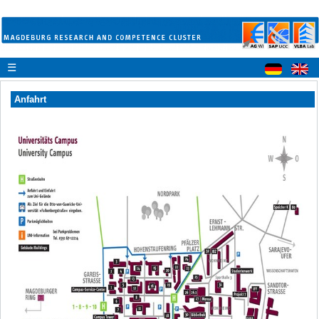
☰
Anfahrt