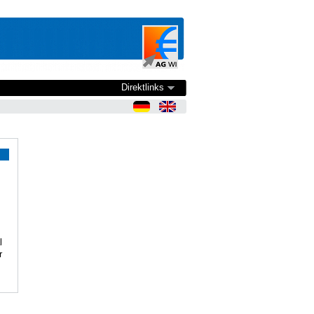
Direktlinks
l
r