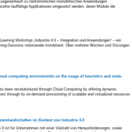
ls Gegenentwurf zu herkömmlichen monolithischen Anwendungen
zelne lauffähige Applikationen eingesetzt werden, deren Module die
earning Workshop „Industrie 4.0 – Integration und Anwendungen“ – ein
ing-Sessions miteinander kombiniert. Über mehrere Wochen und Sitzungen
loud computing environments on the usage of heuristics and meta-
has been revolutionized through Cloud Computing by offering dynamic
ers through its on-demand provisioning of scalable and virtualized resources
temlandschaften im Kontext von Industrie 4.0
4.0 ist für Unternehmen mit einer Vielzahl von Herausforderungen, sowie