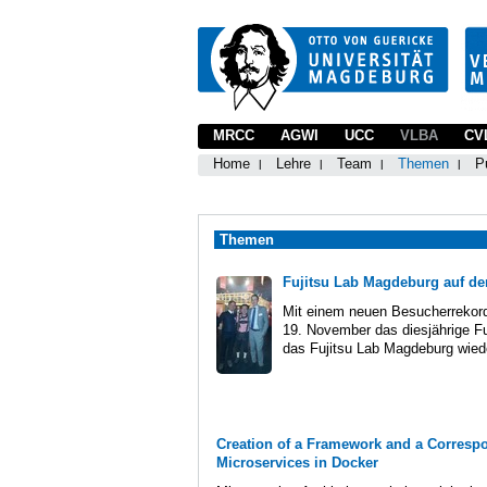
MRCC
AGWI
UCC
VLBA
CV
Home
Lehre
Team
Themen
P
Themen
Fujitsu Lab Magdeburg auf de
Mit einem neuen Besucherrekord
19. November das diesjährige Fu
das Fujitsu Lab Magdeburg wiede
Creation of a Framework and a Correspo
Microservices in Docker