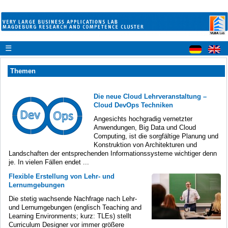
☰
Themen
Die neue Cloud Lehrveranstaltung –
Cloud DevOps Techniken
Angesichts hochgradig vernetzter
Anwendungen, Big Data und Cloud
Computing, ist die sorgfältige Planung und
Konstruktion von Architekturen und
Landschaften der entsprechenden Informationssysteme wichtiger denn
je. In vielen Fällen endet ...
Flexible Erstellung von Lehr- und
Lernumgebungen
Die stetig wachsende Nachfrage nach Lehr-
und Lernumgebungen (englisch Teaching and
Learning Environments; kurz: TLEs) stellt
Curriculum Designer vor immer größere