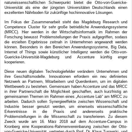
naturwissenschaftlichen Schwerpunkt bietet die Otto-von-Guericke-
Universität als eine der jüngsten Universitäten Deutschlands einen
exzellenten Nährboden für zukünftige hochinnovative Lösungen.
Im Fokus der Zusammenarbeit steht das Magdeburg Research und
Competence Cluster für sehr große betriebliche Anwendungssysteme
(MRCC). Hier werden in der Wirtschaftsinformatik im Rahmen der
Forschung bewusst Problemstellungen der Praxis aufgegriffen, sodass
die erzielten Ergebnisse zeitnah in Unternehmen angewandt werden
können. Besonders in den Bereichen Anwendungssysteme, Big Data,
Internet of Things sowie künstlicher Intelligenz werden die Otto-von-
Guericke-Universität-Magdeburg und Accenture künftig enger
kooperieren.
Diese neuen digitalen Technologiefelder verändern Unternehmen und
ihre Geschäftsmodelle. Innovationen erfordern ein neu definiertes
Netzwerk an Partnern, Mitarbeitern und Querdenkern, um im digitalen
Wettbewerb zu bestehen. Gemeinsam haben Accenture und das MRCC
in ihrer Partnerschaft die Möglichkeit geschaffen, auch kurzfristig an
gemeinsamen Themen im Rahmen eines „Accenture Lab“ am MRCC zu
arbeiten. Dadurch sollen Synergieeffekte zwischen Wissenschaft und
Industrie besser genutzt werden, um einerseits wissenschaftliche
Erkenntnisse in die Praxis und andererseits praktische
Problemstellungen in die Wissenschaft zu transferieren. Zu diesem
Zweck wurde am 16. März 2018 auf dem Accenture-Campus in
Kronberg eine Kooperations-Rahmenvereinbarung zwischen der Otto-
von-Guericke-Universität, vertreten durch Prof. Dr. Klaus Turowski, und