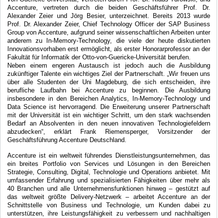
Accenture, vertreten durch die beiden Geschäftsführer Prof. Dr.
Alexander Zeier und Jörg Besier, unterzeichnet. Bereits 2013 wurde
Prof. Dr. Alexander Zeier, Chief Technology Officer der SAP Business
Group von Accenture, aufgrund seiner wissenschaftlichen Arbeiten unter
anderem zu In-Memory-Technology, die viele der heute diskutierten
Innovationsvorhaben erst ermöglicht, als erster Honorarprofessor an der
Fakultät für Informatik der Otto-von-Guericke-Universität berufen.
Neben einem engeren Austausch ist jedoch auch die Ausbildung
zukünftiger Talente ein wichtiges Ziel der Partnerschaft. „Wir freuen uns
über alle Studenten der Uni Magdeburg, die sich entscheiden, ihre
berufliche Laufbahn bei Accenture zu beginnen. Die Ausbildung
insbesondere in den Bereichen Analytics, In-Memory-Technology und
Data Science ist hervorragend. Die Erweiterung unserer Partnerschaft
mit der Universität ist ein wichtiger Schritt, um den stark wachsenden
Bedarf an Absolventen in den neuen innovativen Technologiefeldern
abzudecken“, erklärt Frank Riemensperger, Vorsitzender der
Geschäftsführung Accenture Deutschland.
Accenture ist ein weltweit führendes Dienstleistungsunternehmen, das
ein breites Portfolio von Services und Lösungen in den Bereichen
Strategie, Consulting, Digital, Technologie und Operations anbietet. Mit
umfassender Erfahrung und spezialisierten Fähigkeiten über mehr als
40 Branchen und alle Unternehmensfunktionen hinweg – gestützt auf
das weltweit größte Delivery-Netzwerk – arbeitet Accenture an der
Schnittstelle von Business und Technologie, um Kunden dabei zu
unterstützen, ihre Leistungsfähigkeit zu verbessern und nachhaltigen